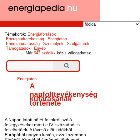
Témakörök:
Energiaforrások
Energiatakarékosság
Energiatan
Energiatudatosság
Személyek
Szolgáltatók
Támogatások
Egyéb
Már
642 szócikk
közül válogathatsz.
Energiatan
A
napfolttevékenység
kutatásának
története
A Napon látott sötét foltokról szóló
feljegyzéseket már i.e IV. századból is
fellelhetőek. A távcső előtti időkből
Európából nagyon kevés, ezzel szemben
Kínából, Koreából Japánból több adat