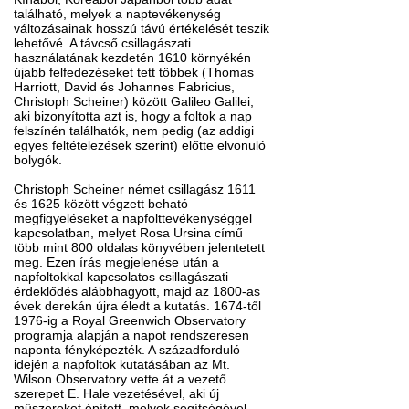
található, melyek a naptevékenység
változásainak hosszú távú értékelését teszik
lehetővé. A távcső csillagászati
használatának kezdetén 1610 környékén
újabb felfedezéseket tett többek (Thomas
Harriott, David és Johannes Fabricius,
Christoph Scheiner) között Galileo Galilei,
aki bizonyította azt is, hogy a foltok a nap
felszínén találhatók, nem pedig (az addigi
egyes feltételezések szerint) előtte elvonuló
bolygók.
Christoph Scheiner német csillagász 1611
és 1625 között végzett beható
megfigyeléseket a napfolttevékenységgel
kapcsolatban, melyet Rosa Ursina című
több mint 800 oldalas könyvében jelentetett
meg. Ezen írás megjelenése után a
napfoltokkal kapcsolatos csillagászati
érdeklődés alábbhagyott, majd az 1800-as
évek derekán újra éledt a kutatás. 1674-től
1976-ig a Royal Greenwich Observatory
programja alapján a napot rendszeresen
naponta fényképezték. A századforduló
idején a napfoltok kutatásában az Mt.
Wilson Observatory vette át a vezető
szerepet E. Hale vezetésével, aki új
műszereket épített, melyek segítségével