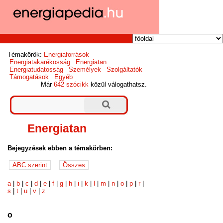
Témakörök:
Energiaforrások
Energiatakarékosság
Energiatan
Energiatudatosság
Személyek
Szolgáltatók
Támogatások
Egyéb
Már
642 szócikk
közül válogathatsz.
Energiatan
Bejegyzések ebben a témakörben:
a
|
b
|
c
|
d
|
e
|
f
|
g
|
h
|
i
|
k
|
l
|
m
|
n
|
o
|
p
|
r
|
s
|
t
|
u
|
v
|
z
o