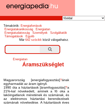
Témakörök:
Energiaforrások
Energiatakarékosság
Energiatan
Energiatudatosság
Személyek
Szolgáltatók
Támogatások
Egyéb
Már
642 szócikk
közül válogathatsz.
Energiatan
Áramszükséglet
Magyarország [energiafogyasztás]
?
ának
egyharmadát az áram igényli.
1990 óta a háztartások [áramfogyasztás]
?
a
21%-kal növekedett, aminek a fő oka a
lakóingatlanok méretének és számának, és
az elektromos háztartási berendezések
számának növekedése. A háztartások éves