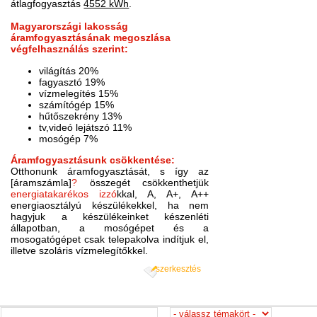
átlagfogyasztás
4552 kWh
.
Magyarországi lakosság
áramfogyasztásának megoszlása
végfelhasználás szerint:
világítás 20%
fagyasztó 19%
vízmelegítés 15%
számítógép 15%
hűtőszekrény 13%
tv,videó lejátszó 11%
mosógép 7%
Áramfogyasztásunk csökkentése:
Otthonunk áramfogyasztását, s így az
[áramszámla]
?
összegét csökkenthetjük
energiatakarékos izzó
kkal, A, A+, A++
energiaosztályú készülékekkel, ha nem
hagyjuk a készülékeinket készenléti
állapotban, a mosógépet és a
mosogatógépet csak telepakolva indítjuk el,
illetve szoláris vízmelegítőkkel.
szerkesztés