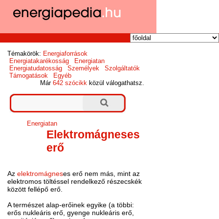
Témakörök:
Energiaforrások
Energiatakarékosság
Energiatan
Energiatudatosság
Személyek
Szolgáltatók
Támogatások
Egyéb
Már
642 szócikk
közül válogathatsz.
Energiatan
Elektromágneses
erő
Az
elektromágnes
es erő nem más, mint az
elektromos töltéssel rendelkező részecskék
között fellépő erő.
A természet alap-erőinek egyike (a többi:
erős nukleáris erő, gyenge nukleáris erő,