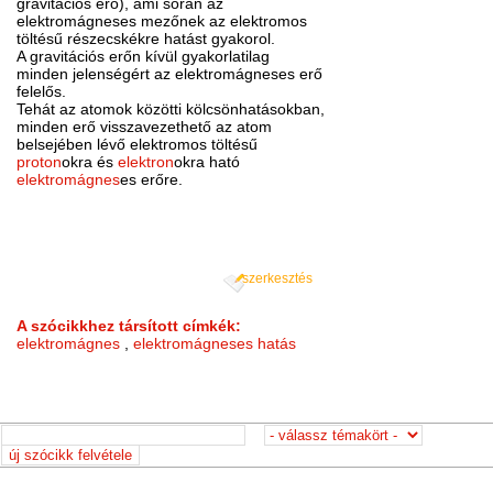
gravitációs erő), ami során az
elektromágneses mezőnek az elektromos
töltésű részecskékre hatást gyakorol.
A gravitációs erőn kívül gyakorlatilag
minden jelenségért az elektromágneses erő
felelős.
Tehát az atomok közötti kölcsönhatásokban,
minden erő visszavezethető az atom
belsejében lévő elektromos töltésű
proton
okra és
elektron
okra ható
elektromágnes
es erőre.
szerkesztés
A szócikkhez társított címkék:
elektromágnes
,
elektromágneses hatás