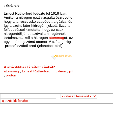
Története
Ernest Rutherford fedezte fel 1918-ban.
Amikor a nitrogén gázt vizsgálta észrevette,
hogy alfa-részecske csapódott a gázba, és
így a szcintillátor hidrogént jelzett. Ezzel a
felfedezéssel kimutatta, hogy az csak
nitrogénből jöhet, szóval a nitrogénnek
tartalmaznia kell a hidrogén
atommag
ot, az
egyes tömegszámú atomot. A szó a görög
„protos” szóból ered (jelentése: első).
szerkesztés
A szócikkhez társított címkék:
atommag
,
Ernest Rutherford
,
nukleon
,
p+
,
proton