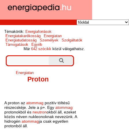
Témakörök:
Energiaforrások
Energiatakarékosság
Energiatan
Energiatudatosság
Személyek
Szolgáltatók
Támogatások
Egyéb
Már
642 szócikk
közül válogathatsz.
Energiatan
Proton
A proton az
atommag
pozitív töltésű
részecskéje. Jele a p+. Egy
atommag
protonokból és
neutron
okból áll, ezeket
közös néven nukleonoknak nevezünk. A
hidrogén
atommag
ja csak egyetlen
protonból áll.