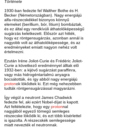
Története
1930-ban fedezte fel Walther Bothe és H.
Becker (Németországban). Nagy energiájú
alfa-részecskékkel bizonyos könnyű
elemeket (berillium, bór, lítium) bombáztak,
és ez által egy rendkívüli áthatolóképességű
sugárzás keletkezett. Először azt hitték,
hogy ez röntgensugárzás, azonban annál is
nagyobb volt az áthatolóképessége, és az
eredményeket emiatt nagyon nehéz volt
értelmezni.
Ezután Iréne Joliot-Curie és Frédéric Joliot-
Curie a következő eredménnyel álltak elő
1932-ben: a kijövő sugárzást paraffinra,
vagy más hidrogéntartalmú anyagra
bocsátották, és így abból nagy energiájú
proton
ok lökődtek ki. Ezt még nehezebben
tudták röntgensugárzással magyarázni.
Így végül a neutront James Chadwick
fedezte fel, aki ezért Nobel-díjat is kapott.
Azt feltételezte, hogy egy
proton
nal
nagyjából egyező tömegű semleges
részecske lökődik ki, és ezt több kísérlettel
is igazolta. A részecskék semlegessége
miatt nevezték el neutronnak.