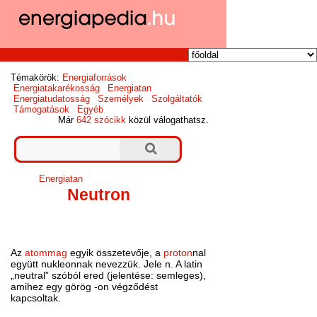
Témakörök:
Energiaforrások
Energiatakarékosság
Energiatan
Energiatudatosság
Személyek
Szolgáltatók
Támogatások
Egyéb
Már
642 szócikk
közül válogathatsz.
Energiatan
Neutron
Az
atommag
egyik összetevője, a
proton
nal
együtt nukleonnak nevezzük. Jele n. A latin
„neutral” szóból ered (jelentése: semleges),
amihez egy görög -on végződést
kapcsoltak.