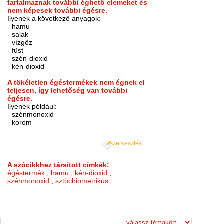
tartalmaznak további éghető elemeket és
nem képesek további égésre.
Ilyenek a következő anyagok:
- hamu
- salak
- vízgőz
- füst
- szén-dioxid
- kén-dioxid
A tökéletlen égéstermékek nem égnek el
teljesen, így lehetőség van további
égésre.
Ilyenek például:
- szénmonoxid
- korom
szerkesztés
A szócikkhez társított címkék:
égéstermék
,
hamu
,
kén-dioxid
,
szénmonoxid
,
sztöchiometrikus