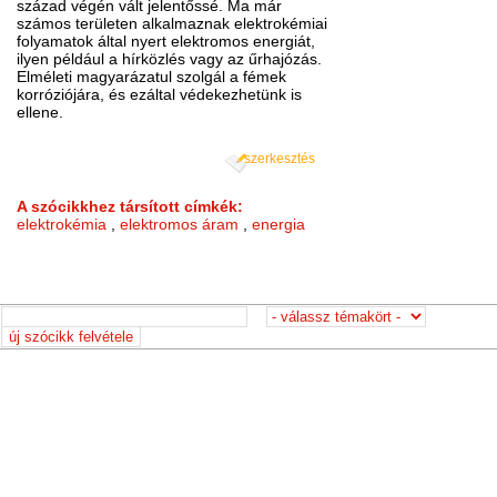
század végén vált jelentőssé. Ma már
számos területen alkalmaznak elektrokémiai
folyamatok által nyert elektromos energiát,
ilyen például a hírközlés vagy az űrhajózás.
Elméleti magyarázatul szolgál a fémek
korróziójára, és ezáltal védekezhetünk is
ellene.
szerkesztés
A szócikkhez társított címkék:
elektrokémia
,
elektromos áram
,
energia