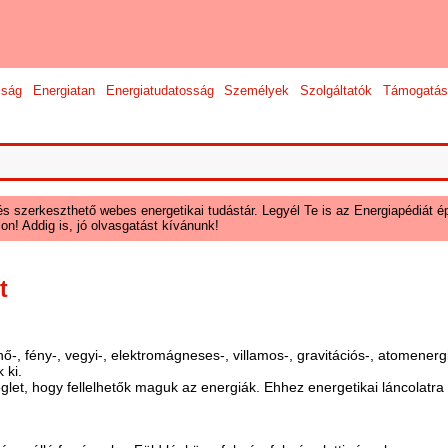
sság
Energiatan
Energiatudatosság
Személyek
Szolgáltatók
Támogatás
és szerkeszthető webes energetikai tudástár. Legyél Te is az Energiapédiát ép
on! Addig is, jó olvasgatást kívánunk!
t
ő-, fény-, vegyi-, elektromágneses-, villamos-, gravitációs-, atomenergi
 ki.
églet, hogy fellelhetők maguk az energiák. Ehhez energetikai láncolatr