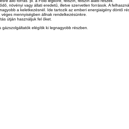
e álló forrás. pl. a Föld légköre, felszín, felszín alatti részek.
lődő, növényi vagy állati eredetű, illetve szervetlen források. A felhas
nagyobb a keletkezésnél. Ide tartozik az emberi energiaigény döntő rés
 véges mennyiségben állnak rendelkezésünkre.
ás útján használjuk fel őket.
 gázszolgáltatók elégítik ki legnagyobb részben.