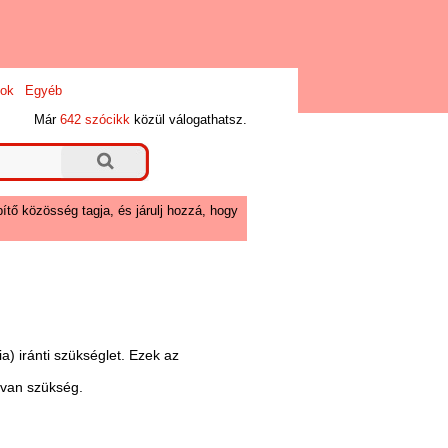
ok
Egyéb
Már
642 szócikk
közül válogathatsz.
ítő közösség tagja, és járulj hozzá, hogy
a) iránti szükséglet. Ezek az
a van szükség.