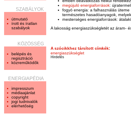
emberi beavatkozás nélkül rendelkezésr
megújuló energiaforrások
: újraterme
SZABÁLYOK
fogyó energia: a falhasználás üteme 
természetes hasadóanyagok, melyek
útmutató
mesterséges energiaforrások: átalakít
írott és íratlan
szabályok
A lakosság energiaszükségletét az áram- és
KÖZÖSSÉG
A szócikkhez társított címkék:
energiaszükséglet
belépés és
Hirdetés
regisztráció
közreműködők
ENERGIAPÉDIA
impresszum
médiaajánlat
copyright
jogi tudnivalók
elérhetőség