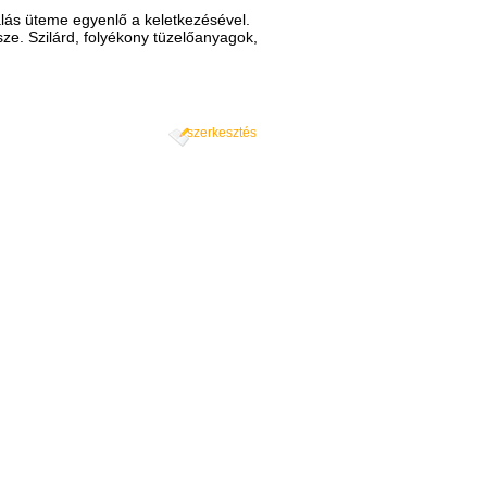
ználás üteme egyenlő a keletkezésével.
ze. Szilárd, folyékony tüzelőanyagok,
szerkesztés