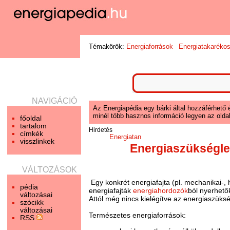
Témakörök:
Energiaforrások
Energiatakaréko
NAVIGÁCIÓ
Az Energiapédia egy bárki által hozzáférhető 
minél több hasznos információ legyen az oldal
főoldal
tartalom
Hirdetés
címkék
Energiatan
visszlinkek
Energiaszükségle
VÁLTOZÁSOK
Egy konkrét energiafajta (pl. mechanikai-, h
pédia
energiafajták
energiahordozók
ból nyerhetők
változásai
Attól még nincs kielégítve az energiaszüks
szócikk
változásai
Természetes energiaforrások:
RSS