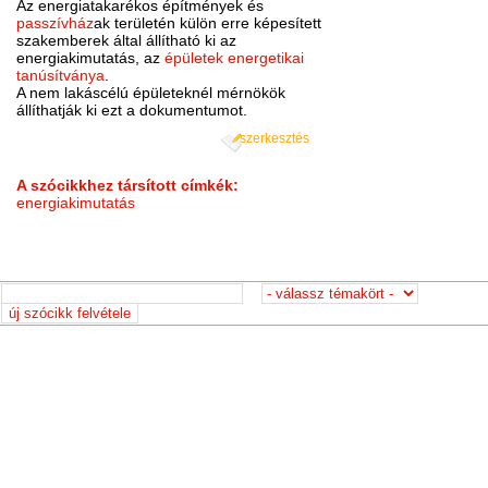
Az energiatakarékos építmények és
passzívház
ak területén külön erre képesített
szakemberek által állítható ki az
energiakimutatás, az
épületek energetikai
tanúsítványa
.
A nem lakáscélú épületeknél mérnökök
állíthatják ki ezt a dokumentumot.
szerkesztés
A szócikkhez társított címkék:
energiakimutatás