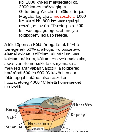
kb. 1000 km-es mélységétől kb.
2900 km-es mélységig, a
Gutenberg-Wiechert felületig terjed.
Magába foglalja a
mezoszféra
1000
km alatti kb. 800 km vastagságú
részét, és az ún. "D-réteg" kb. 200
km vastagságú egészét, mely a
földköpeny legalsó rétege.
A földköpeny a Föld térfogatának 84%-át,
tömegének 68%-át alkotja. Fő összetevő
elemei oxigén, szilícium, alumínium, vas,
kalcium, nátrium, kálium, és ezek molekulái,
ásványai. Hőmérséklete és nyomása a
mélység arányában változik: a földkéreg
határánál 500 és 900 °C közötti, míg a
földmaggal határos alsó részeken
hozzávetőleg 4000 °C feletti hőmérséklet
uralkodik.