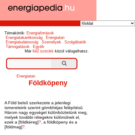
Témakörök:
Energiaforrások
Energiatakarékosság
Energiatan
Energiatudatosság
Személyek
Szolgáltatók
Támogatások
Egyéb
Már
642 szócikk
közül válogathatsz.
Energiatan
Földköpeny
A Föld belső szerkezete a jelenlegi
ismereteink szerint gömbhéjas felépítésű.
Három nagy egységet különböztetünk meg,
melyek további rétegekre különülnek el,
ezek a [földkéreg]
?
, a földköpeny és a
[földmag]
?
.