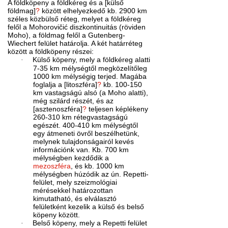
A földköpeny a földkéreg és a [külső
földmag]
?
között elhelyezkedő kb. 2900 km
széles közbülső réteg, melyet a földkéreg
felől a Mohorovičić diszkontinuitás (röviden
Moho), a földmag felől a Gutenberg-
Wiechert felület határolja. A két határréteg
között a földköpeny részei:
·
Külső köpeny, mely a földkéreg alatti
7-35 km mélységtől megközelítőleg
1000 km mélységig terjed. Magába
foglalja a [litoszféra]
?
kb. 100-150
km vastagságú alsó (a Moho alatti),
még szilárd részét, és az
[asztenoszféra]
?
teljesen képlékeny
260-310 km rétegvastagságú
egészét. 400-410 km mélységtől
egy átmeneti övről beszélhetünk,
melynek tulajdonságairól kevés
információnk van. Kb. 700 km
mélységben kezdődik a
mezoszféra
, és kb. 1000 km
mélységben húzódik az ún. Repetti-
felület, mely szeizmológiai
mérésekkel határozottan
kimutatható, és elválasztó
felületként kezelik a külső és belső
köpeny között.
·
Belső köpeny, mely a Repetti felület