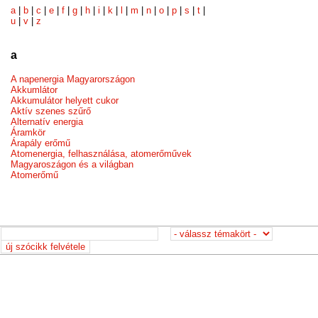
a
|
b
|
c
|
e
|
f
|
g
|
h
|
i
|
k
|
l
|
m
|
n
|
o
|
p
|
s
|
t
|
u
|
v
|
z
a
A napenergia Magyarországon
Akkumlátor
Akkumulátor helyett cukor
Aktív szenes szűrő
Alternatív energia
Áramkör
Árapály erőmű
Atomenergia, felhasználása, atomerőművek
Magyaroszágon és a világban
Atomerőmű