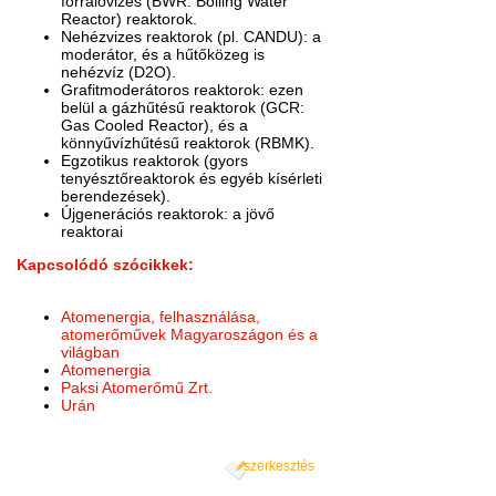
forralóvizes (BWR: Boiling Water
Reactor) reaktorok.
Nehézvizes reaktorok (pl. CANDU): a
moderátor, és a hűtőközeg is
nehézvíz (D2O).
Grafitmoderátoros reaktorok: ezen
belül a gázhűtésű reaktorok (GCR:
Gas Cooled Reactor), és a
könnyűvízhűtésű reaktorok (RBMK).
Egzotikus reaktorok (gyors
tenyésztőreaktorok és egyéb kísérleti
berendezések).
Újgenerációs reaktorok: a jövő
reaktorai
Kapcsolódó szócikkek:
Atomenergia, felhasználása,
atomerőművek Magyaroszágon és a
világban
Atomenergia
Paksi Atomerőmű Zrt.
Urán
szerkesztés