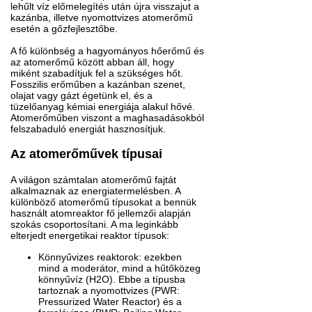
lehűlt víz előmelegítés után újra visszajut a
kazánba, illetve nyomottvizes atomerőmű
esetén a gőzfejlesztőbe.
A fő különbség a hagyományos hőerőmű és
az atomerőmű között abban áll, hogy
miként szabadítjuk fel a szükséges hőt.
Fosszilis erőműben a kazánban szenet,
olajat vagy gázt égetünk el, és a
tüzelőanyag kémiai energiája alakul hővé.
Atomerőműben viszont a maghasadásokból
felszabaduló energiát hasznosítjuk.
Az atomerőművek típusai
A világon számtalan atomerőmű fajtát
alkalmaznak az energiatermelésben. A
különböző atomerőmű típusokat a bennük
használt atomreaktor fő jellemzői alapján
szokás csoportosítani. A ma leginkább
elterjedt energetikai reaktor típusok:
Könnyűvizes reaktorok: ezekben
mind a moderátor, mind a hűtőközeg
könnyűvíz (H2O). Ebbe a típusba
tartoznak a nyomottvizes (PWR:
Pressurized Water Reactor) és a