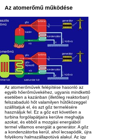
Az atomerőmű működése
Az atomerőművek felépítése hasonló az
egyéb hőerőművekéhez, ugyanis mindkettő
esetében a kazánban (illetőleg reaktorban)
felszabaduló hőt valamilyen hűtőközeggel
szállítatjuk el, és azt gőz termelésére
használjuk fel. Ez a gőz ezt követően a
turbina forgólapátjaira kerülve meghajtja
azokat, és ebből a mozgási energiából
termel villamos energiát a generátor. A gőz
a kondenzátorba kerül, ahol lecsapódik, újra
folyékony halmazállapotúvá alakul. Az így