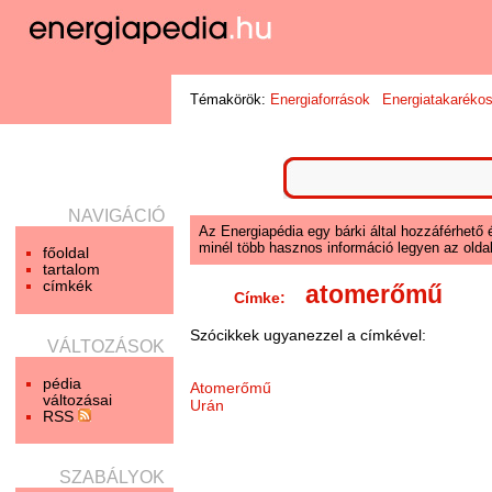
Témakörök:
Energiaforrások
Energiatakaréko
NAVIGÁCIÓ
Az Energiapédia egy bárki által hozzáférhető 
minél több hasznos információ legyen az oldal
főoldal
tartalom
címkék
atomerőmű
Címke:
Szócikkek ugyanezzel a címkével:
VÁLTOZÁSOK
pédia
Atomerőmű
változásai
Urán
RSS
SZABÁLYOK