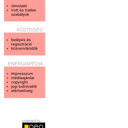
útmutató
írott és íratlan
szabályok
KÖZÖSSÉG
belépés és
regisztráció
közreműködők
ENERGIAPÉDIA
impresszum
médiaajánlat
copyright
jogi tudnivalók
elérhetőség
powered by