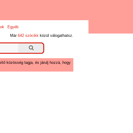
ok
Egyéb
Már
642 szócikk
közül válogathatsz.
ítő közösség tagja, és járulj hozzá, hogy