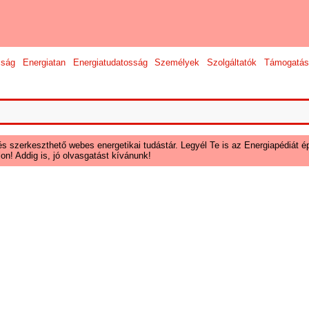
sság
Energiatan
Energiatudatosság
Személyek
Szolgáltatók
Támogatás
és szerkeszthető webes energetikai tudástár. Legyél Te is az Energiapédiát ép
on! Addig is, jó olvasgatást kívánunk!