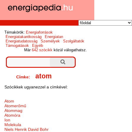
Témakörök:
Energiaforrások
Energiatakarékosság
Energiatan
Energiatudatosság
Személyek
Szolgáltatók
Támogatások
Egyéb
Már
642 szócikk
közül válogathatsz.
atom
Címke:
Szócikkek ugyanezzel a címkével:
Atom
Atomerőmű
Atommag
Atomóra
Ion
Molekula
Niels Henrik David Bohr