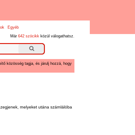
ok
Egyéb
Már
642 szócikk
közül válogathatsz.
ítő közösség tagja, és járulj hozzá, hogy
rezegjenek, melyeket utána számlálóba