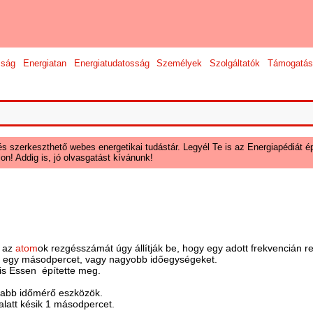
sság
Energiatan
Energiatudatosság
Személyek
Szolgáltatók
Támogatás
és szerkeszthető webes energetikai tudástár. Legyél Te is az Energiapédiát ép
on! Addig is, jó olvasgatást kívánunk!
n az
atom
ok rezgésszámát úgy állítják be, hogy egy adott frekvencián 
ár egy másodpercet, vagy nagyobb időegységeket.
is Essen építette meg.
osabb időmérő eszközök.
alatt késik 1 másodpercet.