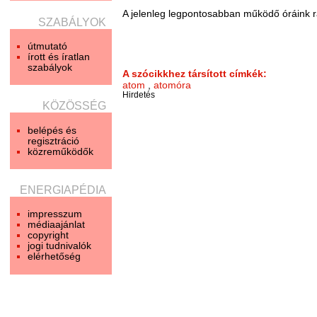
A jelenleg legpontosabban működő óráink rá
SZABÁLYOK
útmutató
írott és íratlan
szabályok
A szócikkhez társított címkék:
atom
,
atomóra
Hirdetés
KÖZÖSSÉG
belépés és
regisztráció
közreműködők
ENERGIAPÉDIA
impresszum
médiaajánlat
copyright
jogi tudnivalók
elérhetőség