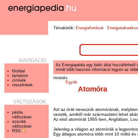
Témakörök:
Energiaforrások
Energiatakaréko
NAVIGÁCIÓ
Az Energiapédia egy bárki által hozzáférhető 
minél több hasznos információ legyen az oldal
főoldal
tartalom
Hirdetés
címkék
Egyéb
visszlinkek
Atomóra
VÁLTOZÁSOK
Azt az órát nevezzük atomórának, melybe
pédia
vezetik, amiből már származtatni lehet ak
változásai
Az első atomórát 1955-ben, Angliában, Lou
szócikk
változásai
Jelenleg a világon az atomórák a legpont
RSS
Egy átlagos atomóra több mint 10 millió év 