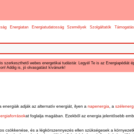
sság
Energiatan
Energiatudatosság
Személyek
Szolgáltatók
Támogatás
és szerkeszthető webes energetikai tudástár. Legyél Te is az Energiapédiát ép
on! Addig is, jó olvasgatást kívánunk!
a
a energiák adják az alternatív energiát, ilyen a
napenergia
, a
szélenerg
ergiaforrások
at foglalja magában. Ezekből az energia jelentősebb embe
mos csökkenése, és a légkörszennyezés ellen szükségesek a környezet