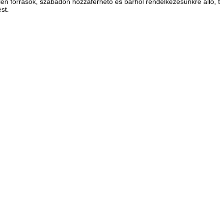
en források, szabadon hozzáférhető és bárhol rendelkezésünkre álló, t
st.