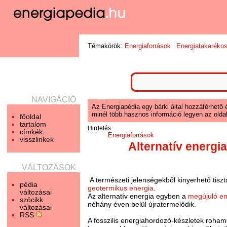
Témakörök:
Energiaforrások
Energiatakaréko
NAVIGÁCIÓ
Az Energiapédia egy bárki által hozzáférhető 
minél több hasznos információ legyen az oldal
főoldal
tartalom
Hirdetés
címkék
Energiaforrások
visszlinkek
Alternatív energi
VÁLTOZÁSOK
A természeti jelenségekből kinyerhető tiszt
pédia
geotermikus energia
.
változásai
Az alternatív energia egyben a
megújuló en
szócikk
néhány éven belül újratermelődik.
változásai
RSS
A fosszilis energiahordozó-készletek roha