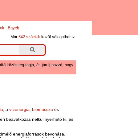
ok
Egyéb
Már
642 szócikk
közül válogathatsz.
ítő közösség tagja, és járulj hozzá, hogy
ia
, a
vízenergia
,
biomassza
és
ri beavatkozás nélkül nyerhető ki, és
kímélő energiaforrások bevonása.