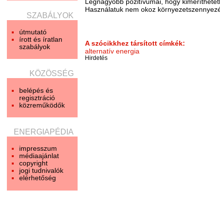
Legnagyobb pozitívumai, hogy kimeríthetetl
Használatuk nem okoz környezetszennyezé
SZABÁLYOK
útmutató
írott és íratlan
A szócikkhez társított címkék:
szabályok
alternatív energia
Hirdetés
KÖZÖSSÉG
belépés és
regisztráció
közreműködők
ENERGIAPÉDIA
impresszum
médiaajánlat
copyright
jogi tudnivalók
elérhetőség