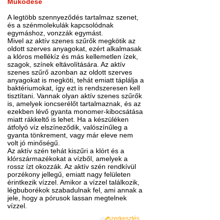
Működése
A legtöbb szennyeződés tartalmaz szenet,
és a szénmolekulák kapcsolódnak
egymáshoz, vonzzák egymást.
Mivel az aktív szenes szűrők megkötik az
oldott szerves anyagokat, ezért alkalmasak
a klóros mellékíz és más kellemetlen ízek,
szagok, színek eltávolítására. Az aktív
szenes szűrő azonban az oldott szerves
anyagokat is megköti, tehát emiatt táplálja a
baktériumokat, így ezt is rendszeresen kell
tisztítani. Vannak olyan aktív szenes szűrők
is, amelyek ioncserélőt tartalmaznak, és az
ezekben lévő gyanta monomer-kibocsátása
miatt rákkeltő is lehet. Ha a készüléken
átfolyó víz elszíneződik, valószínűleg a
gyanta tönkrement, vagy már eleve nem
volt jó minőségű.
Az aktív szén tehát kiszűri a klórt és a
klórszármazékokat a vízből, amelyek a
rossz ízt okozzák. Az aktív szén rendkívül
porzékony jellegű, emiatt nagy felületen
érintkezik vízzel. Amikor a vízzel találkozik,
légbuborékok szabadulnak fel, ami annak a
jele, hogy a pórusok lassan megtelnek
vízzel.
szerkesztés