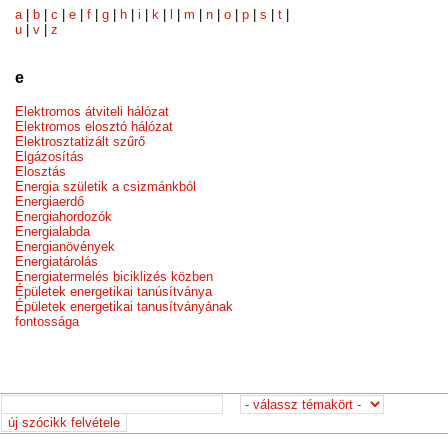
a
|
b
|
c
|
e
|
f
|
g
|
h
|
i
|
k
|
l
|
m
|
n
|
o
|
p
|
s
|
t
|
u
|
v
|
z
e
Elektromos átviteli hálózat
Elektromos elosztó hálózat
Elektrosztatizált szűrő
Elgázosítás
Elosztás
Energia születik a csizmánkból
Energiaerdő
Energiahordozók
Energialabda
Energianövények
Energiatárolás
Energiatermelés biciklizés közben
Épületek energetikai tanúsítványa
Épületek energetikai tanusítványának
fontossága