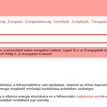
sság
Energiatan
Energiatudatosság
Személyek
Szolgáltatók
Támogatás
és szerkeszthető webes energetikai tudástár. Legyél Te is az Energiapédiát ép
on! Addig is, jó olvasgatást kívánunk!
ábbítása, a felhasználókhoz való eljuttatása, valamint az ehhez kapcs
energia megfelelő minőségű továbbítása érdekében szükséges.
y a villamos energia elosztására és a felhasználói
csatlakozási pont
ra 
edéllyel rendelkező jogi személy.