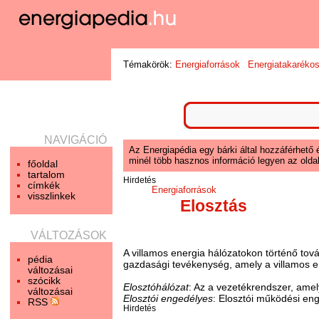
Témakörök:
Energiaforrások
Energiatakaréko
NAVIGÁCIÓ
Az Energiapédia egy bárki által hozzáférhető 
minél több hasznos információ legyen az oldal
főoldal
tartalom
Hirdetés
címkék
Energiaforrások
visszlinkek
Elosztás
VÁLTOZÁSOK
A villamos energia hálózatokon történő tov
pédia
gazdasági tevékenység, amely a villamos 
változásai
szócikk
Elosztóhálózat
: Az a vezetékrendszer, amel
változásai
Elosztói engedélyes
: Elosztói működési eng
RSS
Hirdetés