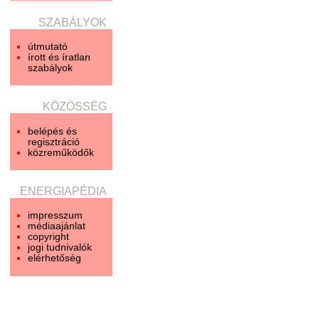
SZABÁLYOK
útmutató
írott és íratlan
szabályok
KÖZÖSSÉG
belépés és
regisztráció
közreműködők
ENERGIAPÉDIA
impresszum
médiaajánlat
copyright
jogi tudnivalók
elérhetőség