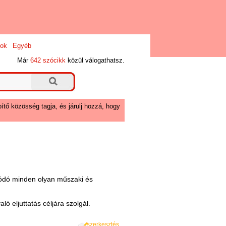
ok
Egyéb
Már
642 szócikk
közül válogathatsz.
ítő közösség tagja, és járulj hozzá, hogy
olódó minden olyan műszaki és
való eljuttatás céljára szolgál.
szerkesztés