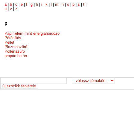
a
|
b
|
c
|
e
|
f
|
g
|
h
|
i
|
k
|
l
|
m
|
n
|
o
|
p
|
s
|
t
|
u
|
v
|
z
p
Papír elem mint energiahordozó
Párásítás
Pellet
Plazmaszűrő
Pollenszűrő
propán-bután