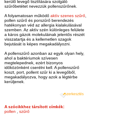
kerülő levegő tisztítására szolgáló
szűrőbetétet nevezzük pollenszűrőnek.
A folyamatosan működő
aktív szenes szűrő
,
pollen szűrő és porszűrő berendezés
hatékonyan véd az allergia kialakulásával
szemben. Az aktív szén különleges felülete
a káros gázok molekuláinak jelentős részét
visszatartja és a kellemetlen szagok
bejutását is képes megakadályozni.
A pollenszűrő azonban az egyik olyan hely,
ahol a baktériumok szívesen
megtelepednek, ezért bizonyos
időközönként cserélni kell. A pollenszűrő
koszt, port, pollent szűr ki a levegőből,
megakadályozva, hogy azok a légtérbe
kerüljenek.
szerkesztés
A szócikkhez társított címkék:
pollen
,
szűrő