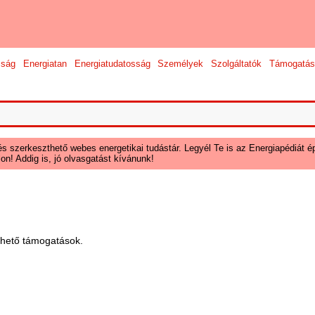
sság
Energiatan
Energiatudatosság
Személyek
Szolgáltatók
Támogatás
és szerkeszthető webes energetikai tudástár. Legyél Te is az Energiapédiát ép
on! Addig is, jó olvasgatást kívánunk!
ehető támogatások.