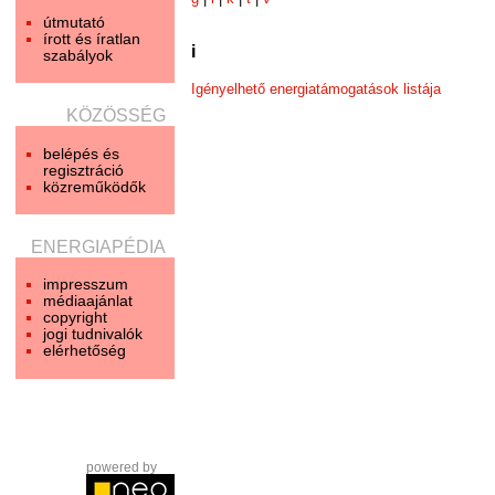
útmutató
írott és íratlan
i
szabályok
Igényelhető energiatámogatások listája
KÖZÖSSÉG
belépés és
regisztráció
közreműködők
ENERGIAPÉDIA
impresszum
médiaajánlat
copyright
jogi tudnivalók
elérhetőség
powered by