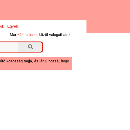
ok
Egyéb
Már
642 szócikk
közül válogathatsz.
ítő közösség tagja, és járulj hozzá, hogy