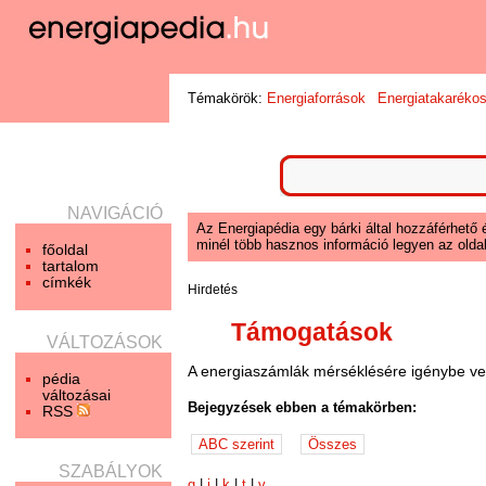
Témakörök:
Energiaforrások
Energiatakaréko
NAVIGÁCIÓ
Az Energiapédia egy bárki által hozzáférhető 
minél több hasznos információ legyen az oldal
főoldal
tartalom
címkék
Hirdetés
Támogatások
VÁLTOZÁSOK
A energiaszámlák mérséklésére igénybe v
pédia
változásai
Bejegyzések ebben a témakörben:
RSS
SZABÁLYOK
g
|
i
|
k
|
t
|
v