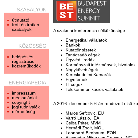
SZABÁLYOK
útmutató
írott és íratlan
szabályok
A szakmai konferencia célközönsége:
Energetikai vállalatok
Bankok
KÖZÖSSÉG
Kutatóintézetek
Tanácsadó cégek
belépés és
Ügyvédi irodák
regisztráció
Kormányzati intézmények, hivatalok
közreműködők
Nagykövetségek
Kereskedelmi Kamarák
Egyetemek
ENERGIAPÉDIA
IT cégek
Telekommunikációs vállalatok
impresszum
médiaajánlat
copyright
A 2016. december 5-6-án rendezett első ko
jogi tudnivalók
elérhetőség
Maros Sefcovic, EU
Varró László, IEA
Csiba Péter, MVM
Hernádi Zsolt, MOL
Leonhard Birnbaum, EON
Alexander Alting von Geusau, ING