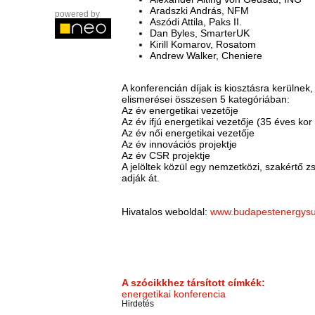
Aradszki András, NFM
powered by
Aszódi Attila, Paks II.
Dan Byles, SmarterUK
Kirill Komarov, Rosatom
Andrew Walker, Cheniere
A konferencián díjak is kiosztásra kerülne
elismerései összesen 5 kategóriában:
Az év energetikai vezetője
Az év ifjú energetikai vezetője (35 éves kor 
Az év női energetikai vezetője
Az év innovációs projektje
Az év CSR projektje
A jelöltek közül egy nemzetközi, szakértő z
adják át.
Hivatalos weboldal:
www.budapestenergys
A szócikkhez társított címkék:
energetikai konferencia
Hirdetés