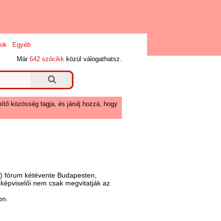
ok
Egyéb
Már
642 szócikk
közül válogathatsz.
ítő közösség tagja, és járulj hozzá, hogy
fő) fórum kétévente Budapesten,
 képviselői nem csak megvitatják az
on.