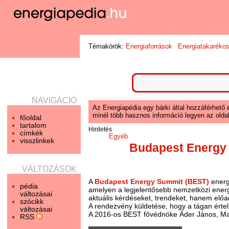
Témakörök:
Energiaforrások
Energiatakaréko
NAVIGÁCIÓ
Az Energiapédia egy bárki által hozzáférhető 
minél több hasznos információ legyen az oldal
főoldal
tartalom
Hirdetés
címkék
Egyéb
visszlinkek
Budapest Energy
VÁLTOZÁSOK
A
Budapest Energy Summit (BEST)
energe
pédia
amelyen a legjelentősebb nemzetközi energe
változásai
aktuális kérdéseket, trendeket, hanem előad
szócikk
A rendezvény küldetése, hogy a tágan értel
változásai
A 2016-os BEST fővédnöke Áder János, Ma
RSS