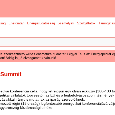
sság
Energiatan
Energiatudatosság
Személyek
Szolgáltatók
Támogatás
és szerkeszthető webes energetikai tudástár. Legyél Te is az Energiapédiát ép
on! Addig is, jó olvasgatást kívánunk!
 Summit
tikai konferencia célja, hogy létrejöjjön egy olyan exkluzív (300-400 
tikai vállalatok topvezetői, az EU és a legbefolyásosabb intézmények
ásaikkal irányt is mutatnak az iparág szereplőiknek.
mezett régió (18 ország) legfontosabb energetikai konferenciájává válj
gyarország köztársasági elnöke.