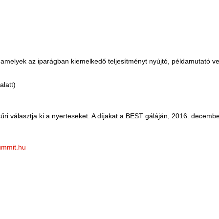
k, amelyek az iparágban kiemelkedő teljesítményt nyújtó, példamutató v
alatt)
sűri választja ki a nyerteseket. A díjakat a BEST gáláján, 2016. decemb
ummit.hu