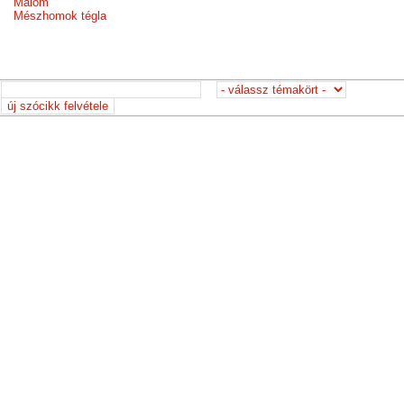
Malom
Mészhomok tégla