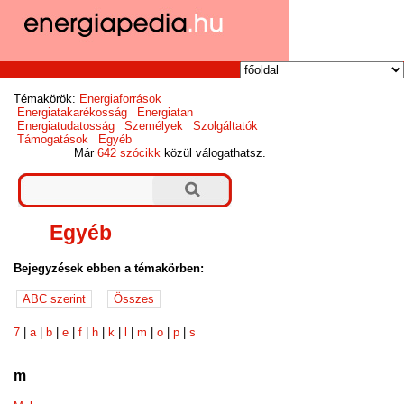
Témakörök:
Energiaforrások
Energiatakarékosság
Energiatan
Energiatudatosság
Személyek
Szolgáltatók
Támogatások
Egyéb
Már
642 szócikk
közül válogathatsz.
Egyéb
Bejegyzések ebben a témakörben:
7
|
a
|
b
|
e
|
f
|
h
|
k
|
l
|
m
|
o
|
p
|
s
m