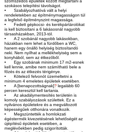
szomszédos épületek között megtartani a
szokásos telepítési távolságot.
•
Szabályozhatóvá vált a helyi
rendeletekben az építménymagasságon túl
a legfelső építményszint magassága.
•
Fedett gépkocsi- és kerékpártárolókat
is kell biztosítani a 6 lakásosnál nagyobb
társasházakban, 2013-tól.
•
A 2 szobánál nagyobb lakásokban,
házakban nem lehet a fürdőben a WC,
hanem egy önálló helyiség biztosítandó
neki. Nem nyílhat a mellékhelyiség sem a
konyhából, sem az étkezőből.
•
Egy szobának minimum 17 m2-esnek
kell lennie, amibe nem számítható bele a
főzés és az étkezés térigénye.
•
Kötelező felvonót üzemeltetni a
minimum 4 emeletes épületek esetében.
•
A [benapozottságnak]
?
legalább 60
percen keresztül kell tartania.
•
Az akadálymentesítés területén is
komoly szabályozások születtek. Ez a
nyilvános épületekre és a megváltozott
képességűek otthonára vonatkozik.
•
Megszüntették a homlokzati
égéstermék kivezetésének lehetőségét az
újépítésű épületek esetében, a
meglévőekben pedig szigorították.