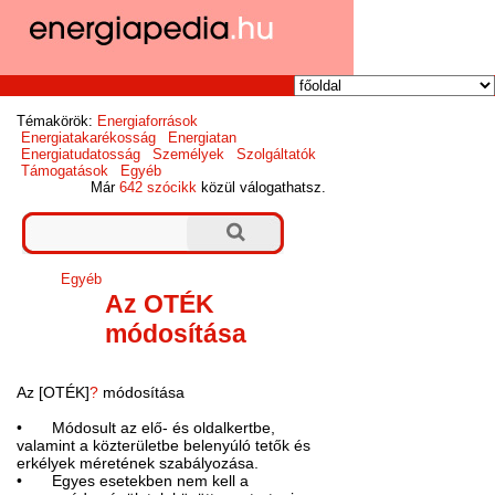
Témakörök:
Energiaforrások
Energiatakarékosság
Energiatan
Energiatudatosság
Személyek
Szolgáltatók
Támogatások
Egyéb
Már
642 szócikk
közül válogathatsz.
Egyéb
Az OTÉK
módosítása
Az [OTÉK]
?
módosítása
•
Módosult az elő- és oldalkertbe,
valamint a közterületbe belenyúló tetők és
erkélyek méretének szabályozása.
•
Egyes esetekben nem kell a