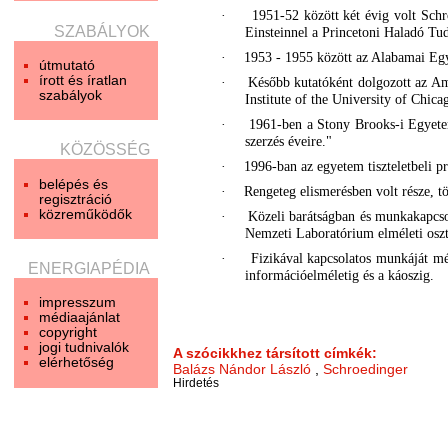
·
1951-52 között két évig volt Sch
SZABÁLYOK
Einsteinnel a Princetoni Haladó Tu
·
1953 - 1955 között az Alabamai Egy
útmutató
írott és íratlan
·
Később kutatóként dolgozott az A
szabályok
Institute of the University of Chic
·
1961-ben a Stony Brooks-i Egyetemr
szerzés éveire."
KÖZÖSSÉG
·
1996-ban az egyetem tiszteletbeli pr
belépés és
·
Rengeteg elismerésben volt része, 
regisztráció
közreműködők
·
Közeli barátságban és munkakapcso
Nemzeti Laboratórium elméleti oszt
·
Fizikával kapcsolatos munkáját mé
ENERGIAPÉDIA
információelméletig és a káoszig.
impresszum
médiaajánlat
copyright
jogi tudnivalók
A szócikkhez társított címkék:
elérhetőség
Balázs Nándor László
,
Schroedinger
Hirdetés