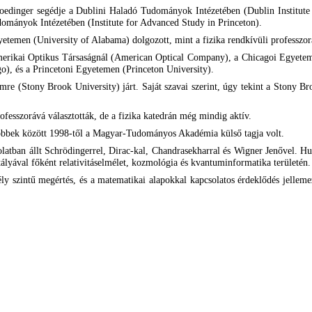
roedinger segédje a Dublini Haladó Tudományok Intézetében (Dublin Institute
dományok Intézetében (Institute for Advanced Study in Princeton).
etemen (University of Alabama) dolgozott, mint a fizika rendkívüli professzor
merikai Optikus Társaságnál (American Optical Company), a Chicagoi Egyetem
ago), és a Princetoni Egyetemen (Princeton University).
e (Stony Brook University) járt. Saját szavai szerint, úgy tekint a Stony Broo
ofesszorává választották, de a fizika katedrán még mindig aktív.
többek között 1998-től a Magyar-Tudományos Akadémia külső tagja volt.
latban állt Schrödingerrel, Dirac-kal, Chandrasekharral és Wigner Jenővel. 
ályával főként relativitáselmélet, kozmológia és kvantuminformatika területén.
ly szintű megértés, és a matematikai alapokkal kapcsolatos érdeklődés jellemez