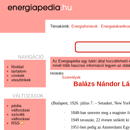
Témakörök:
Energiaforrások
Energiatakaréko
NAVIGÁCIÓ
Az Energiapédia egy bárki által hozzáférhető 
minél több hasznos információ legyen az oldal
főoldal
tartalom
Hirdetés
címkék
Személyek
visszlinkek
Balázs Nándor Lá
VÁLTOZÁSOK
(Budapest, 1926. július 7. – Setauket, New Yor
pédia
változásai
·
1848-ban szerezte meg a magister f
szócikk
változásai
·
1949 tavaszán, 22 évesen szökött k
RSS
·
1951-ben pedig az Amsterdami Egye