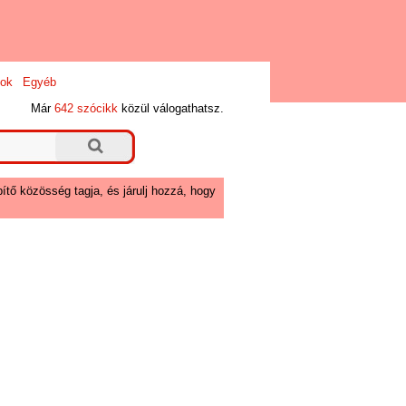
ok
Egyéb
Már
642 szócikk
közül válogathatsz.
ítő közösség tagja, és járulj hozzá, hogy