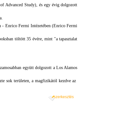
 of Advanced Study), és egy évig dolgozott
a.
 - Enrico Fermi Intézetében (Enrico Fermi
ksban töltött 35 évére, mint "a tapasztalat
Huzamosabban együtt dolgozott a Los Alamos
te sok területen, a magfizikától kezdve az
szerkesztés