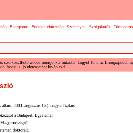
sság
Energiatan
Energiatudatosság
Személyek
Szolgáltatók
Támogatás
és szerkeszthető webes energetikai tudástár. Legyél Te is az Energiapédiát ép
on! Addig is, jó olvasgatást kívánunk!
szló
k állam, 2003. augusztus 16.) magyar fizikus.
okozatot a Budapesti Egyetemen.
i Magyarországról.
temen doktorált.