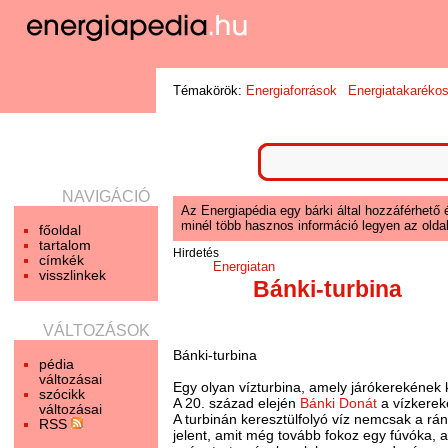
Témakörök:
Energiaforrások
Energiatakaréko
NAVIGÁCIÓ
Az Energiapédia egy bárki által hozzáférhető 
minél több hasznos információ legyen az oldal
főoldal
tartalom
Hirdetés
címkék
Energiatan
visszlinkek
Bánki-turbina
VÁLTOZÁSOK
Bánki-turbina
pédia
változásai
Egy olyan vízturbina, amely járókerekének 
szócikk
A 20. század elején
Bánki Donát
a vízkereke
változásai
A turbinán keresztülfolyó víz nemcsak a rá
RSS
jelent, amit még tovább fokoz egy fúvóka, a