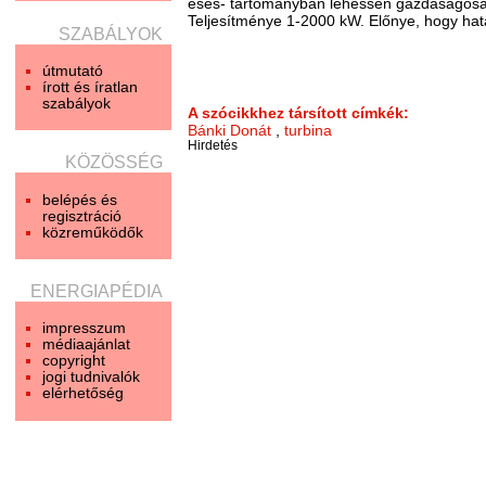
esés- tartományban lehessen gazdaságosa
Teljesítménye 1-2000 kW. Előnye, hogy hatá
SZABÁLYOK
útmutató
írott és íratlan
szabályok
A szócikkhez társított címkék:
Bánki Donát
,
turbina
Hirdetés
KÖZÖSSÉG
belépés és
regisztráció
közreműködők
ENERGIAPÉDIA
impresszum
médiaajánlat
copyright
jogi tudnivalók
elérhetőség