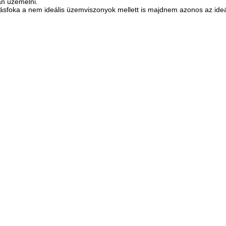
n üzemelni.
sfoka a nem ideális üzemviszonyok mellett is majdnem azonos az ideáli