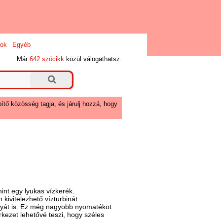
ok
Egyéb
Már
642 szócikk
közül válogathatsz.
ítő közösség tagja, és járulj hozzá, hogy
mint egy lyukas vízkerék.
 kivitelezhető vízturbinát.
rányát is. Ez még nagyobb nyomatékot
rkezet lehetővé teszi, hogy széles