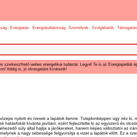
sság
Energiatan
Energiatudatosság
Személyek
Szolgáltatók
Támogatás
és szerkeszthető webes energetikai tudástár. Legyél Te is az Energiapédiát ép
on! Addig is, jó olvasgatást kívánunk!
közepe nyitott és ívesek a lapátok benne. Tulajdonképpen úgy néz ki, 
k hatásfokát kívánta javítani, ezért fejlesztette ki az egyszerű és olcsón
nehezedő súly által hajtja a járókereket, hanem képes változtatni az i
melynek a nagy sebessége felgyorsítja a vizet a lapátok előtt. Ez a sze