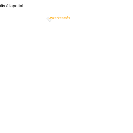
s állapottal.
szerkesztés