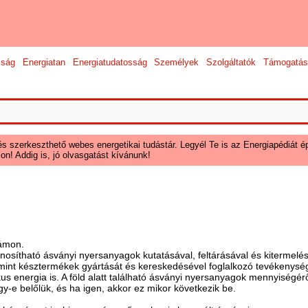
sság
Energiatan
Energiatudatosság
Személyek
Szolgáltatók
Támogatás
és szerkeszthető webes energetikai tudástár. Legyél Te is az Energiapédiát ép
on! Addig is, jó olvasgatást kívánunk!
zámon.
sítható ásványi nyersanyagok kutatásával, feltárásával és kitermelésév
valamint késztermékek gyártását és kereskedésével foglalkozó tevékenys
us energia is. A föld alatt található ásványi nyersanyagok mennyiségér
y-e belőlük, és ha igen, akkor ez mikor következik be.