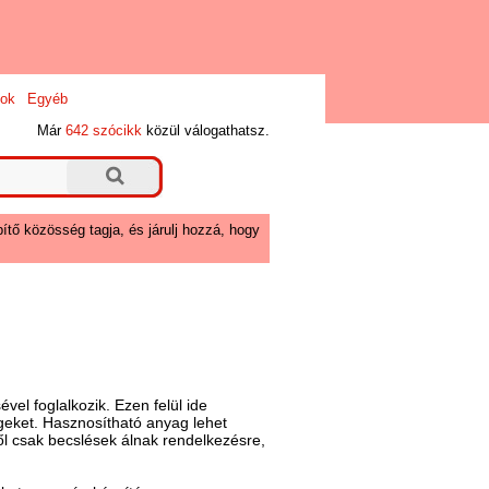
ok
Egyéb
Már
642 szócikk
közül válogathatsz.
ítő közösség tagja, és járulj hozzá, hogy
el foglalkozik. Ezen felül ide
égeket. Hasznosítható anyag lehet
ől csak becslések álnak rendelkezésre,