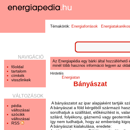
Témakörök:
Energiaforrások
Energiatakaréko
NAVIGÁCIÓ
Az Energiapédia egy bárki által hozzáférhető 
minél több hasznos információ legyen az oldal
főoldal
tartalom
Hirdetés
címkék
Energiatan
visszlinkek
Bányászat
VÁLTOZÁSOK
A bányászatot az ipar alapjaként tartják s
pédia
A bányászat a föld kérgéből származó haszno
változásai
sorolhatjuk a szállítást, előkészítést is, 
szócikk
szilárd, folyékony, gáznemű vagy geotermik
változásai
így nem tudhatjuk, hogy az emberiség kigog
RSS
A bányászat kialakulása, eredete: