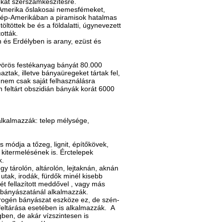
okat szerszámkészítésre.
Dél-Amerika őslakosai nemesfémeket,
özép-Amerikában a piramisok hatalmas
ltöttek be és a földalatti, úgynevezett
ották.
és Erdélyben is arany, ezüst és
 vörös festékanyag bányát 80.000
tak, illetve bányaüregeket tártak fel,
y nem csak saját felhasználásra
 feltárt obszidián bányák korát 6000
alkalmazzák: telep mélysége,
os módja a tőzeg, lignit, építőkövek,
kitermelésének is. Érctelepek
k.
y tárolón, altárolón, lejtaknán, aknán
 utak, irodák, fürdők minél kisebb
ét fellazított meddővel , vagy más
k bányászatánál alkalmazzák.
idrogén bányászat eszköze ez, de szén-
 feltárása esetében is alkalmazzák. A
ben, de akár vízszintesen is