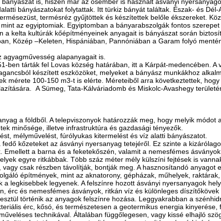
a bányászat is, hiszen már az ősember is használt ásványi nyersanyag
dalatti bányászatokat folytattak. Itt türkiz bányát találtak. Észak- és 
ermésezüst, termésréz gyűjtöttek és készítettek belőle ékszereket. K
 mint az egyiptomiak. Egyiptomban a bányarabszolgák fontos szerepet tö
a kelta kultúrák kőépítményeinek anyagait is bányászat során biztosít
ban, Közép –Keleten, Hispániában, Pannóniában a Garam folyó mentén 
az agyagművesség alapanyagait is.
51-ben tárták fel Lovas község határában, itt a Kárpát-medencében. A
asagancsból készített eszközöket, melyeket a bányász munkákhoz alkalmaz
zek mérete 100-150 m3-t is elérte. Méreteiből arra következtettek, hog
 lazítására. A Sümeg, Tata-Kálváriadomb és Miskolc-Avashegy területén
anyag a földből. A telepviszonyok határozzák meg, hogy melyik módot 
tek minősége, illetve infrastruktúra és gazdasági tényezők.
ést, mélyművelést, fúrólyukas kitermelést és víz alatti bányászatot.
ák a fedő kőzeteket az ásványi nyersanyag tetejéről. Ez szinte a kizárólag
 Emellett a barna és a feketekőszén, valamit a nemesfémes ásványok 
helyek egyre ritkábbak. Több száz méter mély külszíni fejtések is vanna
vagy csak részben távolítják, bontják meg. A hasznosítandó anyagot eg
iszolgáló építmények, mint az aknatorony, gépházak, műhelyek, raktárak,
k a legkisebbek legyenek. A felszínre hozott ásványi nyersanyagok hely
zén, érc és nemesfémes ásványok, ritkán víz és különleges díszítőköve
eresztül történik az anyagok felszínre hozása. Leggyakrabban a szénh
akteriális érc, kősó, és természetesen a geotermikus energia kinyerése,
műveléses technikával. Általában függőlegesen, vagy kissé elhajló szög