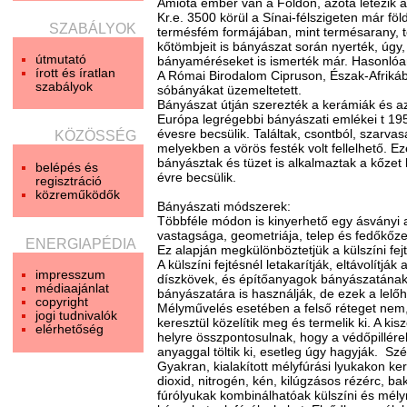
Amióta ember van a Földön, azóta létezik 
Kr.e. 3500 körül a Sínai-félszigeten már föl
SZABÁLYOK
termésfém formájában, mint termésarany, t
kőtömbjeit is bányászat során nyerték, úgy,
útmutató
bányaméréseket is ismerték már. Hasonlóan 
írott és íratlan
A Római Birodalom Cipruson, Észak-Afriká
szabályok
sóbányákat üzemeltetett.
Bányászat útján szerezték a kerámiák és 
Európa legrégebbi bányászati emlékei t 19
évesre becsülik. Találtak, csontból, szarv
KÖZÖSSÉG
melyekben a vörös festék volt fellelhető. E
bányásztak és tüzet is alkalmaztak a kőzet
belépés és
évre becsülik.
regisztráció
közreműködők
Bányászati módszerek:
Többféle módon is kinyerhető egy ásványi 
vastagsága, geometriája, telep és fedőkőze
ENERGIAPÉDIA
Ez alapján megkülönböztetjük a külszíni fejt
A külszíni fejtésnél letakarítják, eltávolítj
impresszum
díszkövek, és építőanyagok bányászatának.
médiaajánlat
bányászatára is használják, de ezek a lelő
copyright
Mélyművelés esetében a felső réteget nem, 
jogi tudnivalók
keresztül közelítik meg és termelik ki. A k
elérhetőség
helyre összpontosulnak, hogy a védőpillére
anyaggal töltik ki, esetleg úgy hagyják. S
Gyakran, kialakított mélyfúrási lyukakon k
dioxid, nitrogén, kén, kilúgzásos rézérc, b
fúrólyukak kombinálhatóak külszíni és mély