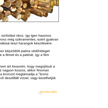
 súrlódást okoz, így igen hasznos
bronz még szikramentes, ezért gyakran
álissá teszi harangok készítésére.
ínen képződött patina védőréteget
je a fémet és a patinát, így a fém
 nem árt kivaxolni, hogy megújítsuk a
nz nagyon koszos, akkor finoman
án a bronzot megtámadja a "bronz
 desztillált vízzel, vagy kezelhetjük
szerkesztés