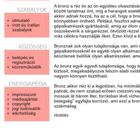
A bronz a réz és az ón együttes olvasztásá
SZABÁLYOK
között tartalmaz ónt, míg a harangok eset
akkor adnak hozzá, ha az a cél, hogy a 
útmutató
könnyebben önthető. Például, foszfort ad
írott és íratlan
gépalkatrészek gyártásánál, amíg az ólom 
szabályok
összekeverik a sárgarézzel, ötvözött rézzel
más célokra használják őket. Ezen kívül a 
Bronznak sok olyan tulajdonsága van, ami m
KÖZÖSSÉG
gépalkatrészeknél és egyéb olyan alkalmaz
készítenek belőlük olyan alkatrészeket, am
belépés és
regisztráció
Az bronz egyik egyedi tulajdonsága, hogy te
közreműködők
biztosít, megakadályozva felszín alatti oxid
nagyon könnyen tisztítható.
ENERGIAPÉDIA
Bronz akkor néz ki a legjobban, ha minimáli
patinát, de nem szabad erősen csiszolni v
impresszum
mossuk át három liter, forrásban lévő vízhe
médiaajánlat
betegség" egyfajta korrózió, ami eszi a bro
copyright
szakmailag.
jogi tudnivalók
elérhetőség
Hirdetés