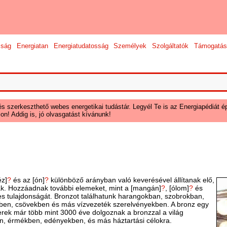
sság
Energiatan
Energiatudatosság
Személyek
Szolgáltatók
Támogatás
és szerkeszthető webes energetikai tudástár. Legyél Te is az Energiapédiát ép
on! Addig is, jó olvasgatást kívánunk!
éz]
?
és az [ón]
?
különböző arányban való keverésével állítanak elő,
k. Hozzáadnak további elemeket, mint a [mangán]
?
, [ólom]
?
és
es tulajdonságát. Bronzot találhatunk harangokban, szobrokban,
ben, csövekben és más vízvezeték szerelvényekben. A bronz egy
erek már több mint 3000 éve dolgoznak a bronzzal a világ
n, érmékben, edényekben, és más háztartási célokra.