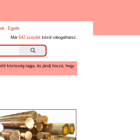
ok
Egyéb
Már
642 szócikk
közül válogathatsz.
ítő közösség tagja, és járulj hozzá, hogy