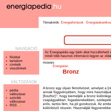
Témakörök:
Energiaforrások
Energiatakaréko
NAVIGÁCIÓ
Az Energiapédia egy bárki által hozzáférhető 
minél több hasznos információ legyen az oldal
főoldal
tartalom
Hirdetés
címkék
Energiatan
visszlinkek
Bronz
VÁLTOZÁSOK
A bronz egy olyan fémötvözet, amelyet a [r
pédia
annak függvényében, hogy mire használjuá
változásai
[foszfor]
?
, hogy kiemeljék a bronz különleg
szócikk
csapágyakban, fogaskerekekben, szelepek
változásai
erős, tartós fém, ha jól gondozzuk. Az emb
RSS
különböző részein. Használják fegyverekbe