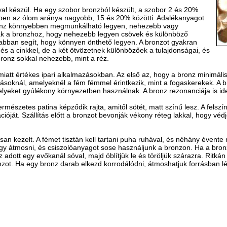
val készül. Ha egy szobor bronzból készült, a szobor 2 és 20%
ében az ólom aránya nagyobb, 15 és 20% közötti. Adalékanyagot
bronz könnyebben megmunkálható legyen, nehezebb vagy
nak a bronzhoz, hogy nehezebb legyen csövek és különböző
abban segít, hogy könnyen önthető legyen. A bronzot gyakran
 és a cinkkel, de a két ötvözetnek különbözőek a tulajdonságai, és
bronz sokkal nehezebb, mint a réz.
iatt értékes ipari alkalmazásokban. Az első az, hogy a bronz minimális
ásoknál, amelyeknél a fém fémmel érintkezik, mint a fogaskerekek. A 
elyeket gyúlékony környezetben használnak. A bronz rezonanciája is ide
rmészetes patina képződik rajta, amitől sötét, matt színű lesz. A felsz
ációját. Szállítás előtt a bronzot bevonják vékony réteg lakkal, hogy véd
san kezelt. A fémet tisztán kell tartani puha ruhával, és néhány évente
agy átmosni, és csiszolóanyagot sose használjunk a bronzon. Ha a bro
z adott egy evőkanál sóval, majd öblítjük le és töröljük szárazra. Ritk
nzot. Ha egy bronz darab elkezd korrodálódni, átmoshatjuk forrásban lévő