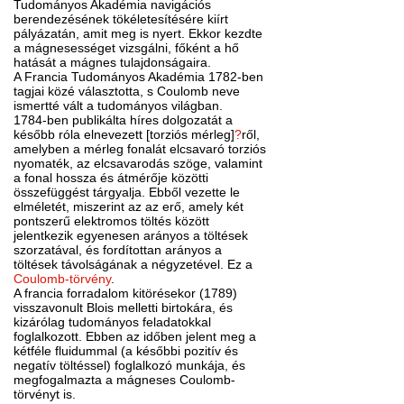
Tudományos Akadémia navigációs
berendezésének tökéletesítésére kiírt
pályázatán, amit meg is nyert. Ekkor kezdte
a mágnesességet vizsgálni, főként a hő
hatását a mágnes tulajdonságaira.
A Francia Tudományos Akadémia 1782-ben
tagjai közé választotta, s Coulomb neve
ismertté vált a tudományos világban.
1784-ben publikálta híres dolgozatát a
később róla elnevezett [torziós mérleg]
?
ről,
amelyben a mérleg fonalát elcsavaró torziós
nyomaték, az elcsavarodás szöge, valamint
a fonal hossza és átmérője közötti
összefüggést tárgyalja. Ebből vezette le
elméletét, miszerint az az erő, amely két
pontszerű elektromos töltés között
jelentkezik egyenesen arányos a töltések
szorzatával, és fordítottan arányos a
töltések távolságának a négyzetével. Ez a
Coulomb-törvény
.
A francia forradalom kitörésekor (1789)
visszavonult Blois melletti birtokára, és
kizárólag tudományos feladatokkal
foglalkozott. Ebben az időben jelent meg a
kétféle fluidummal (a későbbi pozitív és
negatív töltéssel) foglalkozó munkája, és
megfogalmazta a mágneses Coulomb-
törvényt is.