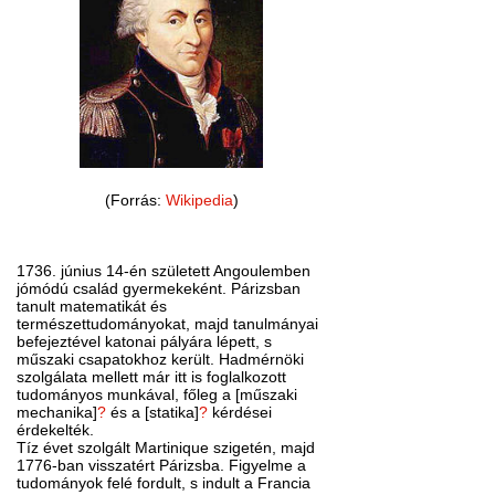
(Forrás:
Wikipedia
)
1736. június 14-én született Angoulemben
jómódú család gyermekeként. Párizsban
tanult matematikát és
természettudományokat, majd tanulmányai
befejeztével katonai pályára lépett, s
műszaki csapatokhoz került. Hadmérnöki
szolgálata mellett már itt is foglalkozott
tudományos munkával, főleg a [műszaki
mechanika]
?
és a [statika]
?
kérdései
érdekelték.
Tíz évet szolgált Martinique szigetén, majd
1776-ban visszatért Párizsba. Figyelme a
tudományok felé fordult, s indult a Francia