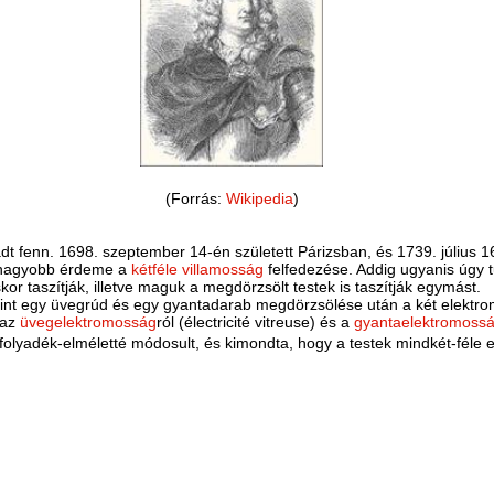
(Forrás:
Wikipedia
)
dt fenn. 1698. szeptember 14-én született Párizsban, és 1739. július 1
 legnagyobb érdeme a
kétféle villamosság
felfedezése. Addig ugyanis úgy t
or taszítják, illetve maguk a megdörzsölt testek is taszítják egymást.
erint egy üvegrúd és egy gyantadarab megdörzsölése után a két elektr
 az
üvegelektromosság
ról (électricité vitreuse) és a
gyantaelektromoss
tfolyadék-elméletté módosult, és kimondta, hogy a testek mindkét-féle e