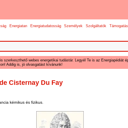
sság
Energiatan
Energiatudatosság
Személyek
Szolgáltatók
Támogatás
és szerkeszthető webes energetikai tudástár. Legyél Te is az Energiapédiát ép
on! Addig is, jó olvasgatást kívánunk!
 de Cisternay Du Fay
ancia kémikus és fizikus.