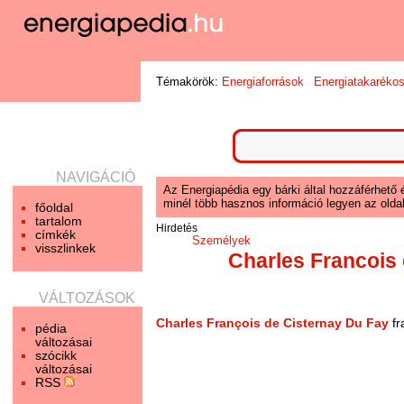
Témakörök:
Energiaforrások
Energiatakaréko
NAVIGÁCIÓ
Az Energiapédia egy bárki által hozzáférhető 
minél több hasznos információ legyen az oldal
főoldal
tartalom
Hirdetés
címkék
Személyek
visszlinkek
Charles Francois
VÁLTOZÁSOK
Charles François de Cisternay Du Fay
fr
pédia
változásai
szócikk
változásai
RSS