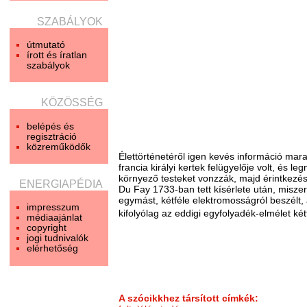
SZABÁLYOK
útmutató
írott és íratlan
szabályok
KÖZÖSSÉG
belépés és
regisztráció
közreműködők
Élettörténetéről igen kevés információ mara
francia királyi kertek felügyelője volt, és
környező testeket vonzzák, majd érintkezésk
ENERGIAPÉDIA
Du Fay 1733-ban tett kísérlete után, misz
egymást, kétféle elektromosságról beszélt,
impresszum
kifolyólag az eddigi egyfolyadék-elmélet ké
médiaajánlat
copyright
jogi tudnivalók
elérhetőség
A szócikkhez társított címkék: