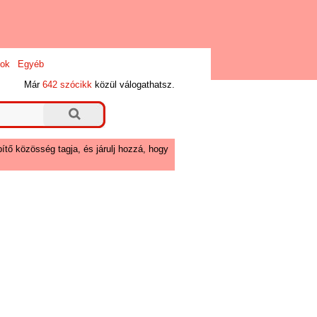
ok
Egyéb
Már
642 szócikk
közül válogathatsz.
ítő közösség tagja, és járulj hozzá, hogy