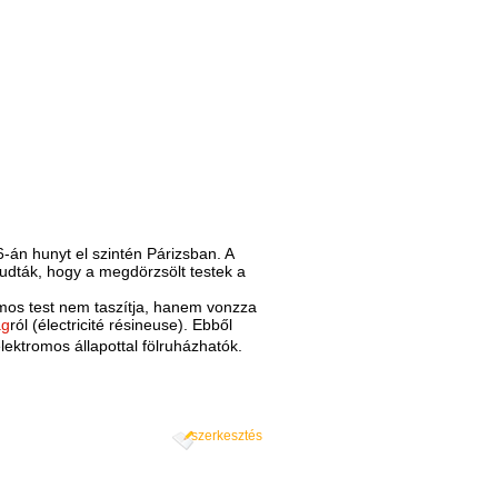
6-án hunyt el szintén Párizsban. A
udták, hogy a megdörzsölt testek a
omos test nem taszítja, hanem vonzza
ág
ról (électricité résineuse). Ebből
lektromos állapottal fölruházhatók.
szerkesztés