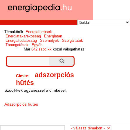
Témakörök:
Energiaforrások
Energiatakarékosság
Energiatan
Energiatudatosság
Személyek
Szolgáltatók
Támogatások
Egyéb
Már
642 szócikk
közül válogathatsz.
adszorpciós
Címke:
hűtés
Szócikkek ugyanezzel a címkével:
Adszorpciós hűtés