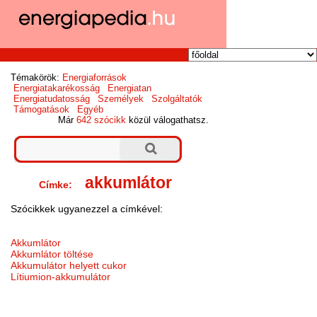
Témakörök:
Energiaforrások
Energiatakarékosság
Energiatan
Energiatudatosság
Személyek
Szolgáltatók
Támogatások
Egyéb
Már
642 szócikk
közül válogathatsz.
akkumlátor
Címke:
Szócikkek ugyanezzel a címkével:
Akkumlátor
Akkumlátor töltése
Akkumulátor helyett cukor
Lítiumion-akkumulátor