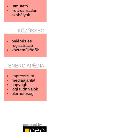
útmutató
írott és íratlan
szabályok
KÖZÖSSÉG
belépés és
regisztráció
közreműködők
ENERGIAPÉDIA
impresszum
médiaajánlat
copyright
jogi tudnivalók
elérhetőség
powered by