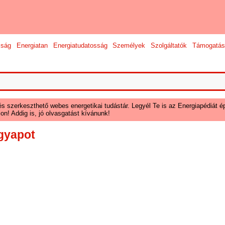
sság
Energiatan
Energiatudatosság
Személyek
Szolgáltatók
Támogatás
és szerkeszthető webes energetikai tudástár. Legyél Te is az Energiapédiát ép
on! Addig is, jó olvasgatást kívánunk!
gyapot