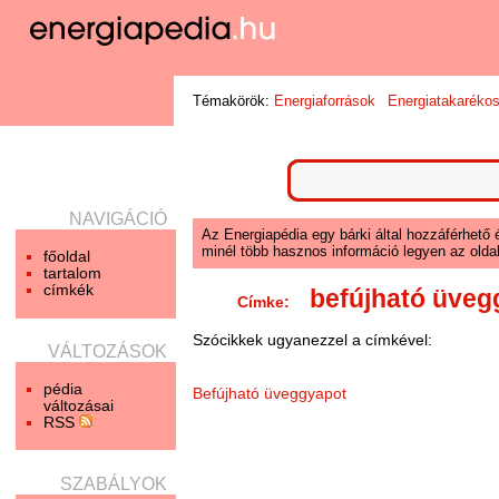
Témakörök:
Energiaforrások
Energiatakaréko
NAVIGÁCIÓ
Az Energiapédia egy bárki által hozzáférhető 
minél több hasznos információ legyen az oldal
főoldal
tartalom
címkék
befújható üveg
Címke:
Szócikkek ugyanezzel a címkével:
VÁLTOZÁSOK
pédia
Befújható üveggyapot
változásai
RSS
SZABÁLYOK