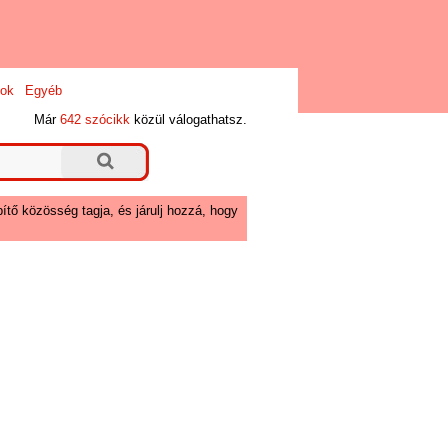
ok
Egyéb
Már
642 szócikk
közül válogathatsz.
ítő közösség tagja, és járulj hozzá, hogy