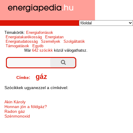
Témakörök:
Energiaforrások
Energiatakarékosság
Energiatan
Energiatudatosság
Személyek
Szolgáltatók
Támogatások
Egyéb
Már
642 szócikk
közül válogathatsz.
gáz
Címke:
Szócikkek ugyanezzel a címkével:
Akin Károly
Honnan jön a földgáz?
Radon gáz
Szénmonoxid