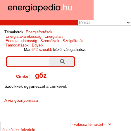
Témakörök:
Energiaforrások
Energiatakarékosság
Energiatan
Energiatudatosság
Személyek
Szolgáltatók
Támogatások
Egyéb
Már
642 szócikk
közül válogathatsz.
gőz
Címke:
Szócikkek ugyanezzel a címkével:
A víz gőznyomása