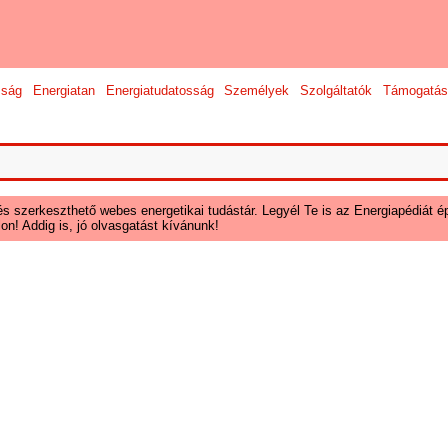
sság
Energiatan
Energiatudatosság
Személyek
Szolgáltatók
Támogatás
és szerkeszthető webes energetikai tudástár. Legyél Te is az Energiapédiát ép
on! Addig is, jó olvasgatást kívánunk!