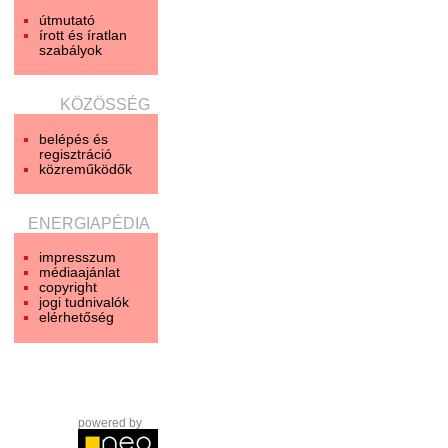
útmutató
írott és íratlan
szabályok
KÖZÖSSÉG
belépés és
regisztráció
közreműködők
ENERGIAPÉDIA
impresszum
médiaajánlat
copyright
jogi tudnivalók
elérhetőség
powered by