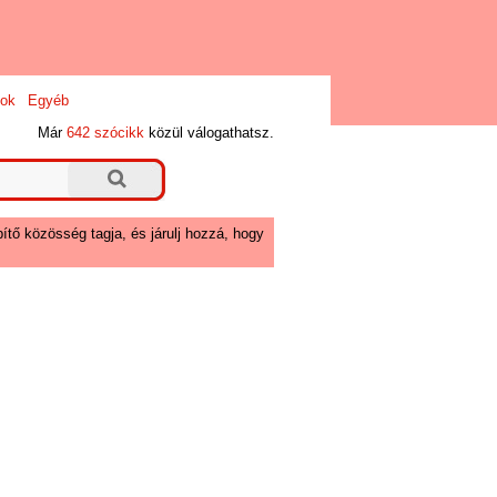
ok
Egyéb
Már
642 szócikk
közül válogathatsz.
ítő közösség tagja, és járulj hozzá, hogy