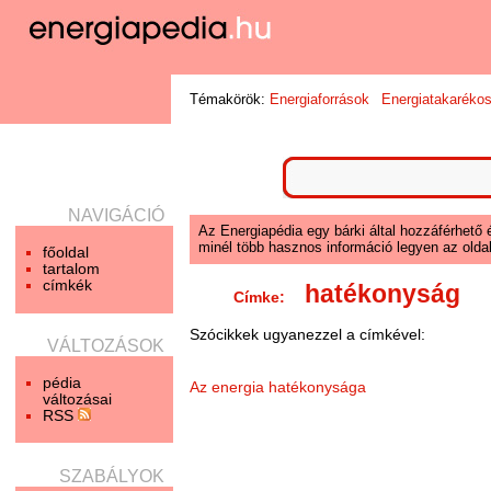
Témakörök:
Energiaforrások
Energiatakaréko
NAVIGÁCIÓ
Az Energiapédia egy bárki által hozzáférhető 
minél több hasznos információ legyen az oldal
főoldal
tartalom
címkék
hatékonyság
Címke:
Szócikkek ugyanezzel a címkével:
VÁLTOZÁSOK
pédia
Az energia hatékonysága
változásai
RSS
SZABÁLYOK