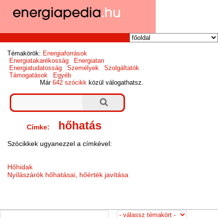
Témakörök:
Energiaforrások
Energiatakarékosság
Energiatan
Energiatudatosság
Személyek
Szolgáltatók
Támogatások
Egyéb
Már
642 szócikk
közül válogathatsz.
hőhatás
Címke:
Szócikkek ugyanezzel a címkével:
Hőhidak
Nyílászárók hőhatásai, hőérték javítása