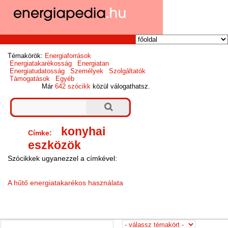
Témakörök:
Energiaforrások
Energiatakarékosság
Energiatan
Energiatudatosság
Személyek
Szolgáltatók
Támogatások
Egyéb
Már
642 szócikk
közül válogathatsz.
konyhai
Címke:
eszközök
Szócikkek ugyanezzel a címkével:
A hűtő energiatakarékos használata