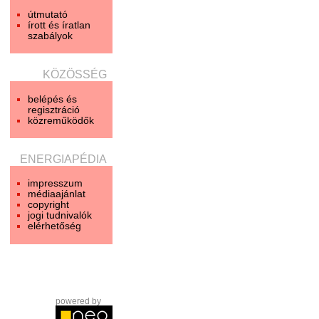
útmutató
írott és íratlan
szabályok
KÖZÖSSÉG
belépés és
regisztráció
közreműködők
ENERGIAPÉDIA
impresszum
médiaajánlat
copyright
jogi tudnivalók
elérhetőség
powered by