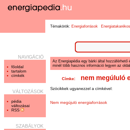
Témakörök:
Energiaforrások
Energiatakaréko
NAVIGÁCIÓ
Az Energiapédia egy bárki által hozzáférhető 
minél több hasznos információ legyen az oldal
főoldal
tartalom
címkék
nem megúluló e
Címke:
Szócikkek ugyanezzel a címkével:
VÁLTOZÁSOK
pédia
Nem megújuló energiaforrások
változásai
RSS
SZABÁLYOK