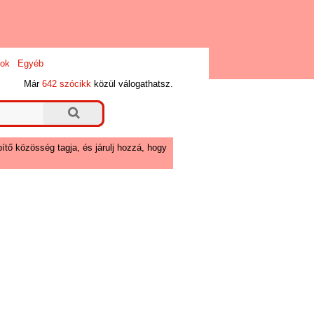
ok
Egyéb
Már
642 szócikk
közül válogathatsz.
ítő közösség tagja, és járulj hozzá, hogy