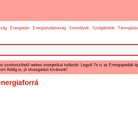
sság
Energiatan
Energiatudatosság
Személyek
Szolgáltatók
Támogatás
és szerkeszthető webes energetikai tudástár. Legyél Te is az Energiapédiát ép
on! Addig is, jó olvasgatást kívánunk!
nergiaforrá