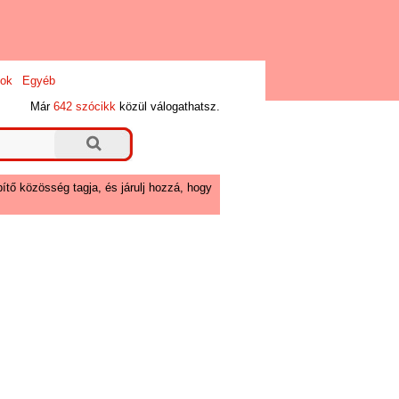
ok
Egyéb
Már
642 szócikk
közül válogathatsz.
ítő közösség tagja, és járulj hozzá, hogy