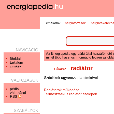
Témakörök:
Energiaforrások
Energiatakaréko
NAVIGÁCIÓ
Az Energiapédia egy bárki által hozzáférhető 
minél több hasznos információ legyen az oldal
főoldal
tartalom
címkék
radiátor
Címke:
Szócikkek ugyanezzel a címkével:
VÁLTOZÁSOK
pédia
Radiátorok működése
változásai
Termosztatikus radiátor szelepek
RSS
SZABÁLYOK