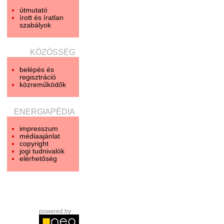
útmutató
írott és íratlan
szabályok
KÖZÖSSÉG
belépés és
regisztráció
közreműködők
ENERGIAPÉDIA
impresszum
médiaajánlat
copyright
jogi tudnivalók
elérhetőség
powered by