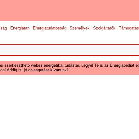
sság
Energiatan
Energiatudatosság
Személyek
Szolgáltatók
Támogatás
és szerkeszthető webes energetikai tudástár. Legyél Te is az Energiapédiát ép
on! Addig is, jó olvasgatást kívánunk!