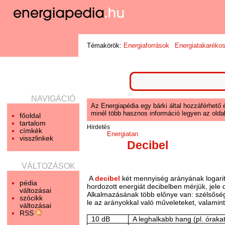
Témakörök:
Energiaforrások
Energiatakaréko
NAVIGÁCIÓ
Az Energiapédia egy bárki által hozzáférhető 
minél több hasznos információ legyen az oldal
főoldal
tartalom
Hirdetés
címkék
Energiatan
visszlinkek
Decibel
VÁLTOZÁSOK
A
decibel
két mennyiség arányának logaritm
pédia
hordozott energiát decibelben mérjük, jele d
változásai
Alkalmazásának több előnye van: szélsőség
szócikk
le az arányokkal való műveleteket, valamin
változásai
RSS
10 dB
A leghalkabb hang (pl. óraka