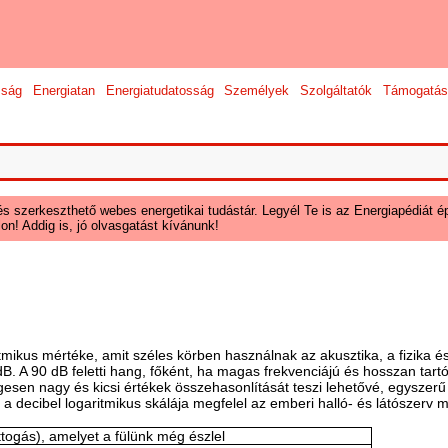
sság
Energiatan
Energiatudatosság
Személyek
Szolgáltatók
Támogatás
és szerkeszthető webes energetikai tudástár. Legyél Te is az Energiapédiát ép
on! Addig is, jó olvasgatást kívánunk!
ikus mértéke, amit széles körben használnak az akusztika, a fizika és a
B. A 90 dB feletti hang, főként, ha magas frekvenciájú és hosszan tartó,
esen nagy és kicsi értékek összehasonlítását teszi lehetővé, egyszerű
t a decibel logaritmikus skálája megfelel az emberi halló- és látószerv
ttogás), amelyet a fülünk még észlel