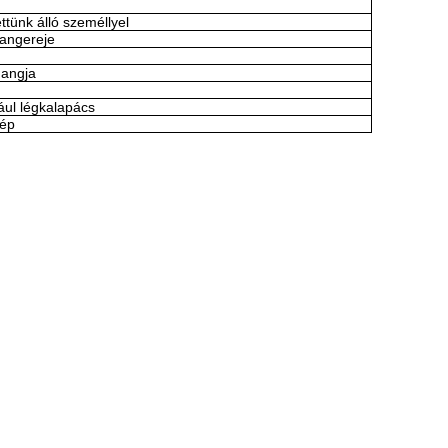
tünk álló személlyel
hangereje
hangja
ul légkalapács
gép