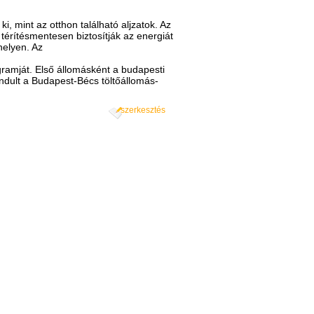
ki, mint az otthon található aljzatok. Az
érítésmentesen biztosítják az energiát
helyen. Az
gramját. Első állomásként a budapesti
lindult a Budapest-Bécs töltőállomás-
szerkesztés