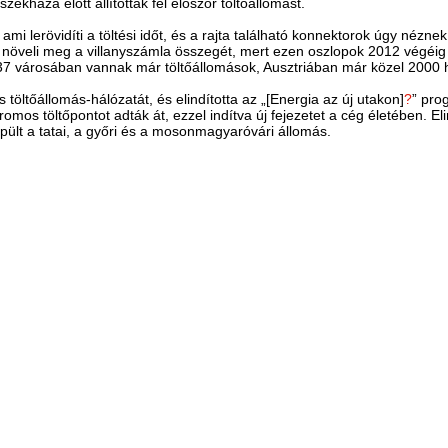
székháza előtt állítottak fel először töltőállomást.
ami lerövidíti a töltési időt, és a rajta található konnektorok úgy néznek 
növeli meg a villanyszámla összegét, mert ezen oszlopok 2012 végéig t
 37 városában vannak már töltőállomások, Ausztriában már közel 2000 
 töltőállomás-hálózatát, és elindította az „[Energia az új utakon]
?
” pro
romos töltőpontot adták át, ezzel indítva új fejezetet a cég életében. E
pült a tatai, a győri és a mosonmagyaróvári állomás.