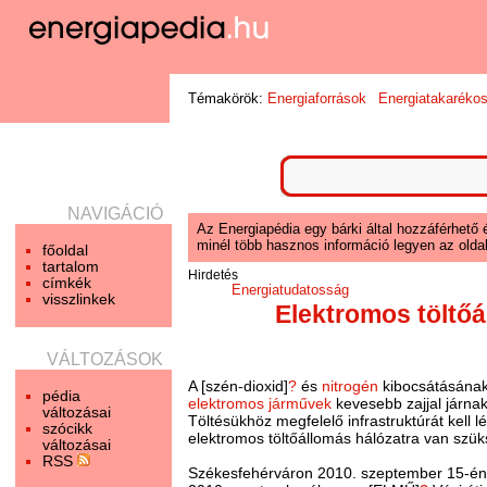
Témakörök:
Energiaforrások
Energiatakaréko
NAVIGÁCIÓ
Az Energiapédia egy bárki által hozzáférhető 
minél több hasznos információ legyen az oldal
főoldal
tartalom
Hirdetés
címkék
Energiatudatosság
visszlinkek
Elektromos töltő
VÁLTOZÁSOK
A [szén-dioxid]
?
és
nitrogén
kibocsátásának
pédia
elektromos járművek
kevesebb zajjal járnak
változásai
Töltésükhöz megfelelő infrastruktúrát kell
szócikk
elektromos töltőállomás hálózatra van szüks
változásai
RSS
Székesfehérváron 2010. szeptember 15-én a