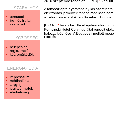
2010 szeptemberében az [ELMŰ]
?
Váci úti 
SZABÁLYOK
A töltőoszlopra gyorstöltő nyílás szerelhető, 
elektromos járművek töltése még idén nem 
útmutató
az elektromos autók feltöltéséhez. Európa
írott és íratlan
szabályok
[E.O.N.]
?
tavaly kezdte el építeni elektromos
Kempinski Hotel Corvinus által rendelt elekt
hálózat kiépítése. A Budapesti mellett megé
Hirdetés
KÖZÖSSÉG
belépés és
regisztráció
közreműködők
ENERGIAPÉDIA
impresszum
médiaajánlat
copyright
jogi tudnivalók
elérhetőség