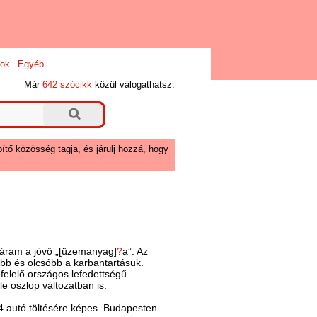
ok
Egyéb
Már
642 szócikk
közül válogathatsz.
ítő közösség tagja, és járulj hozzá, hogy
áram a jövő „[üzemanyag]
?
a”. Az
bb és olcsóbb a karbantartásuk.
felelő országos lefedettségű
le oszlop változatban is.
4 autó töltésére képes. Budapesten