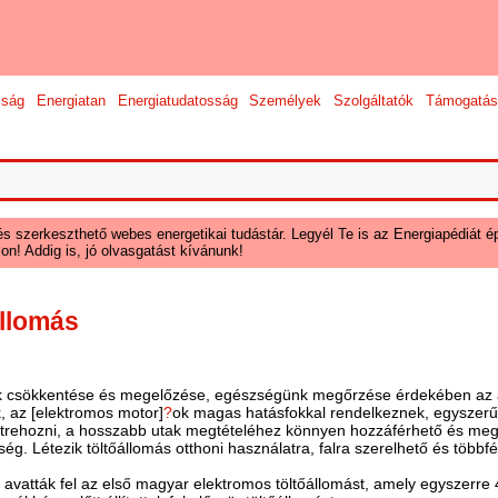
sság
Energiatan
Energiatudatosság
Személyek
Szolgáltatók
Támogatás
és szerkeszthető webes energetikai tudástár. Legyél Te is az Energiapédiát ép
on! Addig is, jó olvasgatást kívánunk!
állomás
 csökkentése és megelőzése, egészségünk megőrzése érdekében az 
, az [elektromos motor]
?
ok magas hatásfokkal rendelkeznek, egyszerű
 létrehozni, a hosszabb utak megtételéhez könnyen hozzáférhető és meg
ég. Létezik töltőállomás otthoni használatra, falra szerelhető és többfé
vatták fel az első magyar elektromos töltőállomást, amely egyszerre 