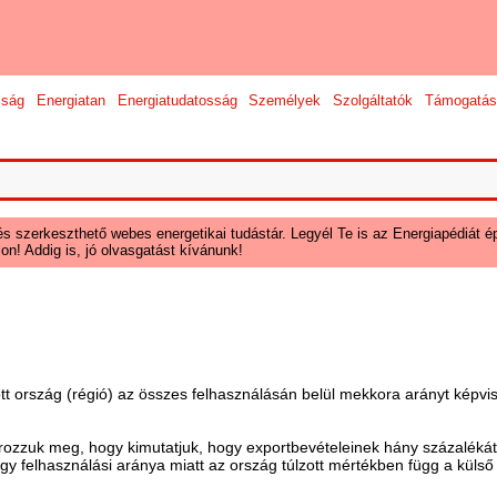
sság
Energiatan
Energiatudatosság
Személyek
Szolgáltatók
Támogatás
és szerkeszthető webes energetikai tudástár. Legyél Te is az Energiapédiát ép
on! Addig is, jó olvasgatást kívánunk!
ott ország (régió) az összes felhasználásán belül mekkora arányt képvi
zzuk meg, hogy kimutatjuk, hogy exportbevételeinek hány százalékát k
agy felhasználási aránya miatt az ország túlzott mértékben függ a külső