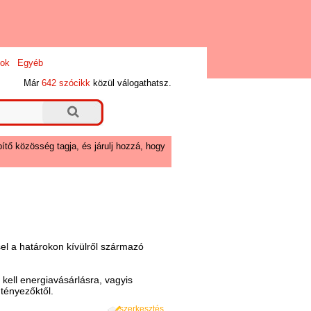
ok
Egyéb
Már
642 szócikk
közül válogathatsz.
ítő közösség tagja, és járulj hozzá, hogy
sel a határokon kívülről származó
ell energiavásárlásra, vagyis
 tényezőktől.
szerkesztés