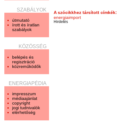
SZABÁLYOK
A szócikkhez társított címkék:
energiaimport
útmutató
Hirdetés
írott és íratlan
szabályok
KÖZÖSSÉG
belépés és
regisztráció
közreműködők
ENERGIAPÉDIA
impresszum
médiaajánlat
copyright
jogi tudnivalók
elérhetőség