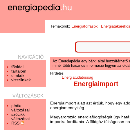
Témakörök:
Energiaforrások
Energiatakaréko
NAVIGÁCIÓ
Az Energiapédia egy bárki által hozzáférhető 
minél több hasznos információ legyen az oldal
főoldal
tartalom
Hirdetés
címkék
Energiatudatosság
visszlinkek
Energiaimport
VÁLTOZÁSOK
Energiaimport alatt azt értjük, hogy egy ad
pédia
energiamennyiség.
változásai
szócikk
Magyarország energiafüggőségét úgy határo
változásai
importra fordítania. A földgáz túlságosan n
RSS