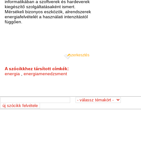
informatikában a szoftverek és hardeverek
kiegészítő szolgáltatásaként ismert.
Mérsékeli bizonyos eszközök, alrendszerek
energiafelvételét a használati intenzitástól
függően.
szerkesztés
A szócikkhez társított címkék:
energia
,
energiamenedzsment