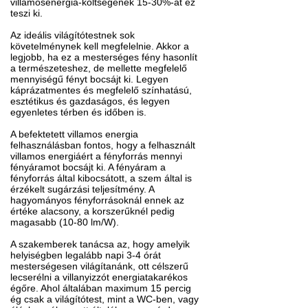
villamosenergia-költségének 15-30%-át ez
teszi ki.
Az ideális világítótestnek sok
követelménynek kell megfelelnie. Akkor a
legjobb, ha ez a mesterséges fény hasonlít
a természeteshez, de mellette megfelelő
mennyiségű fényt bocsájt ki. Legyen
káprázatmentes és megfelelő színhatású,
esztétikus és gazdaságos, és legyen
egyenletes térben és időben is.
A befektetett villamos energia
felhasználásban fontos, hogy a felhasznált
villamos energiáért a fényforrás mennyi
fényáramot bocsájt ki. A fényáram a
fényforrás által kibocsátott, a szem által is
érzékelt sugárzási teljesítmény. A
hagyományos fényforrásoknál ennek az
értéke alacsony, a korszerűknél pedig
magasabb (10-80 lm/W).
A szakemberek tanácsa az, hogy amelyik
helyiségben legalább napi 3-4 órát
mesterségesen világítanánk, ott célszerű
lecserélni a villanyizzót energiatakarékos
égőre. Ahol általában maximum 15 percig
ég csak a világítótest, mint a WC-ben, vagy