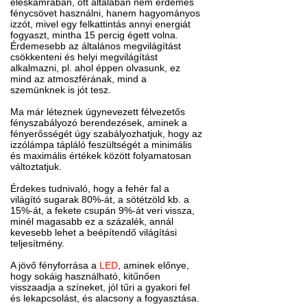
éléskamrában, ott általában nem érdemes
fénycsövet használni, hanem hagyományos
izzót, mivel egy felkattintás annyi energiát
fogyaszt, mintha 15 percig égett volna.
Érdemesebb az általános megvilágítást
csökkenteni és helyi megvilágítást
alkalmazni, pl. ahol éppen olvasunk, ez
mind az atmoszférának, mind a
szemünknek is jót tesz.
Ma már léteznek úgynevezett félvezetős
fényszabályozó berendezések, aminek a
fényerősségét úgy szabályozhatjuk, hogy az
izzólámpa tápláló feszültségét a minimális
és maximális értékek között folyamatosan
változtatjuk.
Érdekes tudnivaló, hogy a fehér fal a
világító sugarak 80%-át, a sötétzöld kb. a
15%-át, a fekete csupán 9%-át veri vissza,
minél magasabb ez a százalék, annál
kevesebb lehet a beépítendő világítási
teljesítmény.
A jövő fényforrása a
LED
, aminek előnye,
hogy sokáig használható, kitűnően
visszaadja a színeket, jól tűri a gyakori fel
és lekapcsolást, és alacsony a fogyasztása.