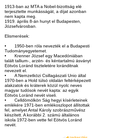
1913-ban az MTA a Nobel-bizottság elé
terjesztette munkásságát, a díjat azonban
nem kapta meg.
1919. április 8-án hunyt el Budapesten,
Józsefvárosban.
Elismerések:
•
1950-ben róla nevezték el a Budapesti
Tudományegyetemet.
•
Krenner József egy Macedóniában
talált tallium-, arzén- és kéntartalmú ásványt
Eötvös Loránd tiszteletére loránditnak
nevezett el.
•
A Nemzetközi Csillagászati Unio által
1970-ben a Hold túlsó oldalán feltérképezett
alakzatok és kráterek közül nyolc neves
magyar tudósok nevét kapta: az egyik
Eötvös Loránd nevét viseli.
•
Celldömölkön Ság hegyi kísérleteinek
emlékére 1971-ben emlékoszlopot állítottak
fel, amelyet Antal Károly szobrászművész
készített. A korábbi 2. számú általános
iskola 1972-ben vette fel Eötvös Loránd
nevét.
szerkesztés