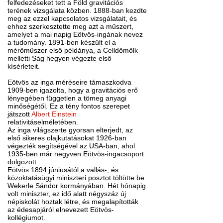
felfedezéseket tett a Föld gravitációs
terének vizsgálata közben. 1888-ban kezdte
meg az ezzel kapcsolatos vizsgálatait, és
ehhez szerkesztette meg azt a műszert,
amelyet a mai napig Eötvös-ingának nevez
a tudomány. 1891-ben készült el a
mérőműszer első példánya, a Celldömölk
melletti Ság hegyen végezte első
kísérleteit.
Eötvös az inga méréseire támaszkodva
1909-ben igazolta, hogy a gravitációs erő
lényegében független a tömeg anyagi
minőségétől. Ez a tény fontos szerepet
játszott
Albert Einstein
relativitáselméletében.
Az inga világszerte gyorsan elterjedt, az
első sikeres olajkutatásokat 1926-ban
végezték segítségével az USA-ban, ahol
1935-ben már negyven Eötvös-ingacsoport
dolgozott.
Eötvös 1894 júniusától a vallás-, és
közoktatásügyi miniszteri posztot töltötte be
Wekerle Sándor kormányában. Hét hónapig
volt miniszter, ez idő alatt négyszáz új
népiskolát hoztak létre, és megalapították
az édesapjáról elnevezett Eötvös-
kollégiumot.