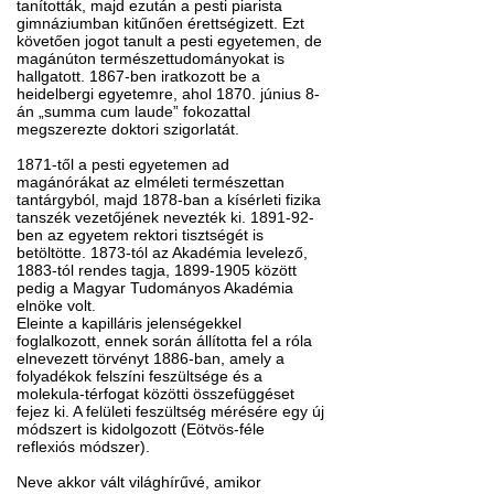
tanították, majd ezután a pesti piarista
gimnáziumban kitűnően érettségizett. Ezt
követően jogot tanult a pesti egyetemen, de
magánúton természettudományokat is
hallgatott. 1867-ben iratkozott be a
heidelbergi egyetemre, ahol 1870. június 8-
án „summa cum laude” fokozattal
megszerezte doktori szigorlatát.
1871-től a pesti egyetemen ad
magánórákat az elméleti természettan
tantárgyból, majd 1878-ban a kísérleti fizika
tanszék vezetőjének nevezték ki. 1891-92-
ben az egyetem rektori tisztségét is
betöltötte. 1873-tól az Akadémia levelező,
1883-tól rendes tagja, 1899-1905 között
pedig a Magyar Tudományos Akadémia
elnöke volt.
Eleinte a kapilláris jelenségekkel
foglalkozott, ennek során állította fel a róla
elnevezett törvényt 1886-ban, amely a
folyadékok felszíni feszültsége és a
molekula-térfogat közötti összefüggéset
fejez ki. A felületi feszültség mérésére egy új
módszert is kidolgozott (Eötvös-féle
reflexiós módszer).
Neve akkor vált világhírűvé, amikor