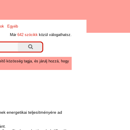
ok
Egyéb
Már
642 szócikk
közül válogathatsz.
ítő közösség tagja, és járulj hozzá, hogy
nek energetikai teljesítményére ad
ánt.