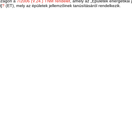
rszágon a
7/2006 (V.24.) TNM rendelet
, amely az „Épületek energetikai
t]
?
(ET), mely az épületek jellemzőinek tanúsításáról rendelkezik.