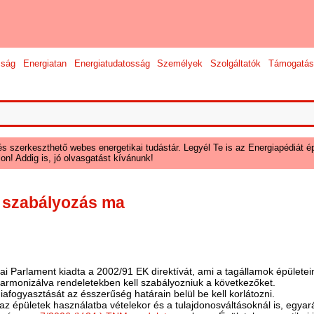
sság
Energiatan
Energiatudatosság
Személyek
Szolgáltatók
Támogatás
és szerkeszthető webes energetikai tudástár. Legyél Te is az Energiapédiát ép
on! Addig is, jó olvasgatást kívánunk!
i szabályozás ma
ai Parlament kiadta a 2002/91 EK direktívát, ami a tagállamok épületei
 harmonizálva rendeletekben kell szabályozniuk a következőket.
giafogyasztását az ésszerűség határain belül be kell korlátozni.
i az épületek használatba vételekor és a tulajdonosváltásoknál is, egyar