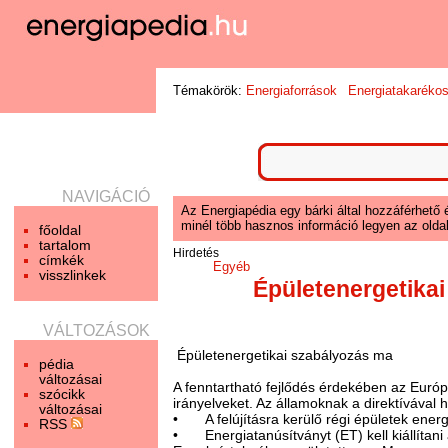
Témakörök:
Energiaforrások
Energiatakaréko
NAVIGÁCIÓ
Az Energiapédia egy bárki által hozzáférhető 
minél több hasznos információ legyen az oldal
főoldal
tartalom
Hirdetés
címkék
Egyéb
visszlinkek
Épületenergetika
VÁLTOZÁSOK
Épületenergetikai szabályozás ma
pédia
változásai
A fenntartható fejlődés érdekében az Európ
szócikk
irányelveket. Az államoknak a direktívával
változásai
•
A felújításra kerülő régi épületek ener
RSS
•
Energiatanúsítványt (ET) kell kiállítan