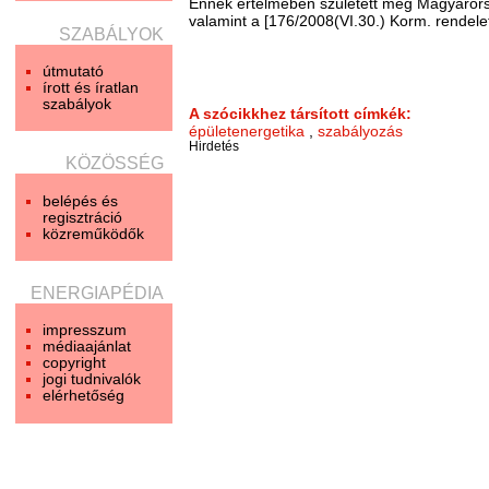
Ennek értelmében született meg Magyaro
valamint a [176/2008(VI.30.) Korm. rendele
SZABÁLYOK
útmutató
írott és íratlan
szabályok
A szócikkhez társított címkék:
épületenergetika
,
szabályozás
Hirdetés
KÖZÖSSÉG
belépés és
regisztráció
közreműködők
ENERGIAPÉDIA
impresszum
médiaajánlat
copyright
jogi tudnivalók
elérhetőség