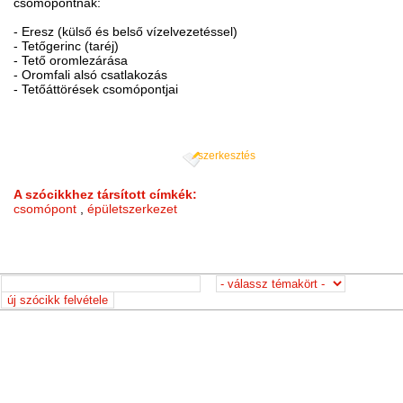
csomópontnak:
- Eresz (külső és belső vízelvezetéssel)
- Tetőgerinc (taréj)
- Tető oromlezárása
- Oromfali alsó csatlakozás
- Tetőáttörések csomópontjai
szerkesztés
A szócikkhez társított címkék:
csomópont
,
épületszerkezet