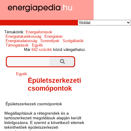
Témakörök:
Energiaforrások
Energiatakarékosság
Energiatan
Energiatudatosság
Személyek
Szolgáltatók
Támogatások
Egyéb
Már
642 szócikk
közül válogathatsz.
Egyéb
Épületszerkezeti
csomópontok
Épületszerkezeti csomópontok
Megállapításuk a rétegrendek és a
tartószerkezeti megoldásuk alapján került
kidolgozásra. E szerint a következő elemek
tekinthetőek épületszerkezeti